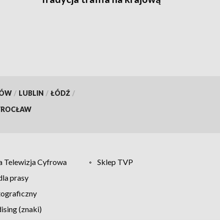
listę dziedzictwa
KÓW
/
LUBLIN
/
ŁÓDŹ
/
ROCŁAW
 Telewizja Cyfrowa
Sklep TVP
la prasy
tograficzny
sing (znaki)