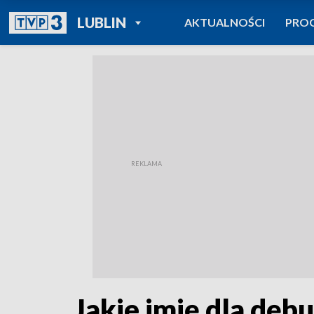
POWRÓT DO
LUBLIN
AKTUALNOŚCI
PRO
TVP REGIONY
Jakie imię dla dębu