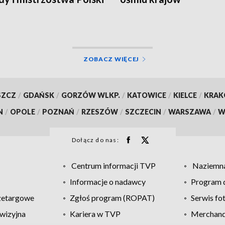
ZOBACZ WIĘCEJ
SZCZ
/
GDAŃSK
/
GORZÓW WLKP.
/
KATOWICE
/
KIELCE
/
KRA
N
/
OPOLE
/
POZNAŃ
/
RZESZÓW
/
SZCZECIN
/
WARSZAWA
/
W
Dołącz do nas:
Centrum informacji TVP
Naziemna
Informacje o nadawcy
Program d
zetargowe
Zgłoś program (ROPAT)
Serwis fo
wizyjna
Kariera w TVP
Merchandi