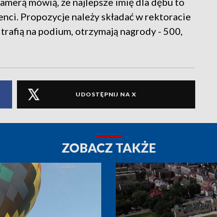
amerą mówią, że najlepsze imię dla dębu to
nci. Propozycje należy składać w rektoracie
 trafią na podium, otrzymają nagrody - 500,
UDOSTĘPNIJ NA X
ZOBACZ TAKŻE