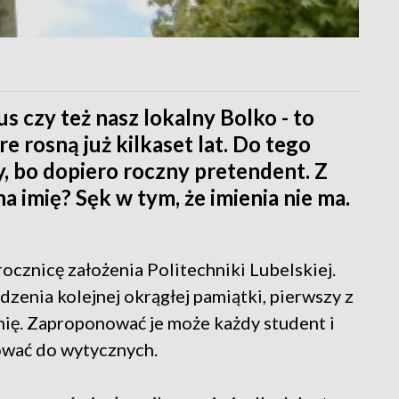
s czy też nasz lokalny Bolko - to
re rosną już kilkaset lat. Do tego
, bo dopiero roczny pretendent. Z
na imię? Sęk w tym, że imienia nie ma.
ocznicę założenia Politechniki Lubelskiej.
enia kolejnej okrągłej pamiątki, pierwszy z
mię. Zaproponować je może każdy student i
sować do wytycznych.