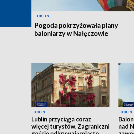
LUBLIN
Pogoda pokrzyżowała plany
baloniarzy w Nałęczowie
LUBLIN
LUBLIN
Lublin przyciąga coraz
Balon
więcej turystów. Zagraniczni
nad N
goście odkrywają miasto
zawod