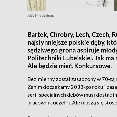
Jakie imię dla dębu?
Bartek, Chrobry, Lech, Czech, Ru
najsłynniejsze polskie dęby, któ
sędziwego grona aspiruje młody
Politechniki Lubelskiej. Jak ma 
Ale będzie mieć. Konkursowe.
Bezimienny został zasadzony w 70-tą r
Zanim doczekamy 2033-go roku i zasadz
serii specjalnych dębów musi dostać i
pracownik uczelni. Ale muszą się sto