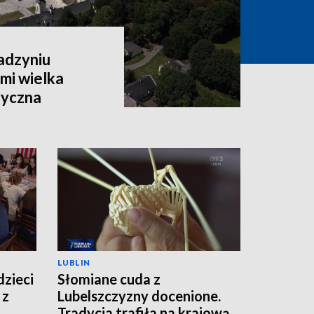
adzyniu
mi wielka
ryczna
LUBLIN
dzieci
Słomiane cuda z
 z
Lubelszczyzny docenione.
Tradycja trafiła na krajową