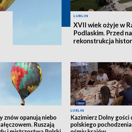
LUBLIN
XVII wiek ożyje w R
Podlaskim. Przed na
rekonstrukcja histo
LUBLIN
y znów opanują niebo
Kazimierz Dolny gości 
ałęczowem. Ruszają
polskiego pochodzenia
y i mistrzostwa Polski
ośmiu krajów