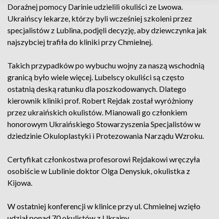
Doraźnej pomocy Darinie udzielili okuliści ze Lwowa.
Ukraińscy lekarze, którzy byli wcześniej szkoleni przez
specjalistów z Lublina, podjęli decyzję, aby dziewczynka jak
najszybciej trafiła do kliniki przy Chmielnej.
Takich przypadków po wybuchu wojny za naszą wschodnią
granicą było wiele więcej. Lubelscy okuliści są często
ostatnią deską ratunku dla poszkodowanych. Dlatego
kierownik kliniki prof. Robert Rejdak został wyróżniony
przez ukraińskich okulistów. Mianowali go członkiem
honorowym Ukraińskiego Stowarzyszenia Specjalistów w
dziedzinie Okuloplastyki i Protezowania Narządu Wzroku.
Certyfikat członkostwa profesorowi Rejdakowi wręczyła
osobiście w Lublinie doktor Olga Denysiuk, okulistka z
Kijowa.
W ostatniej konferencji w klinice przy ul. Chmielnej wzięło
udział ponad 70 okulistów z Ukrainy.