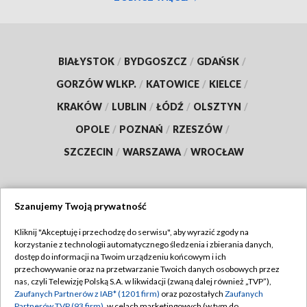
BIAŁYSTOK
/
BYDGOSZCZ
/
GDAŃSK
/
GORZÓW WLKP.
/
KATOWICE
/
KIELCE
/
KRAKÓW
/
LUBLIN
/
ŁÓDŹ
/
OLSZTYN
/
OPOLE
/
POZNAŃ
/
RZESZÓW
/
SZCZECIN
/
WARSZAWA
/
WROCŁAW
Szanujemy Twoją prywatność
Dołącz do nas:
Kliknij "Akceptuję i przechodzę do serwisu", aby wyrazić zgody na
korzystanie z technologii automatycznego śledzenia i zbierania danych,
TVP
dostęp do informacji na Twoim urządzeniu końcowym i ich
Abonament TVP
przechowywanie oraz na przetwarzanie Twoich danych osobowych przez
Regulamin TVP
nas, czyli Telewizję Polską S.A. w likwidacji (zwaną dalej również „TVP”),
Emisja w TVP
Polityka prywatności
Zaufanych Partnerów z IAB* (1201 firm)
oraz pozostałych
Zaufanych
Partnerów TVP (93 firm)
, w celach marketingowych (w tym do