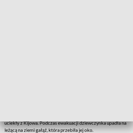
Lubelscy okuliści pomagają ofiarom wojny na Ukrainie
Profesor Robert Rejdak wyróżniony przez
ukraińskich okulistów. Został członkiem
honorowym Ukraińskiego Stowarzyszenia
Specjalistów w dziedzinie Okuloplastyki i
Protezowania Narządu Wzroku. Profesor pomagał
ukraińskim lekarzom w trakcie wojny.
Dwa lata temu 7-letnia wówczas Darina razem z mamą
uciekły z Kijowa. Podczas ewakuacji dziewczynka upadła na
leżącą na ziemi gałąź, która przebiła jej oko.