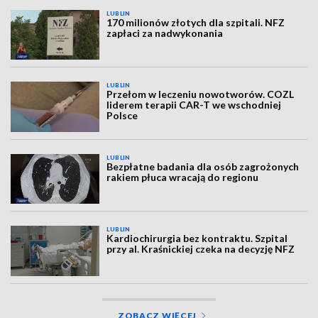
LUBLIN
170 milionów złotych dla szpitali. NFZ
zapłaci za nadwykonania
LUBLIN
Przełom w leczeniu nowotworów. COZL
liderem terapii CAR-T we wschodniej
Polsce
LUBLIN
Bezpłatne badania dla osób zagrożonych
rakiem płuca wracają do regionu
LUBLIN
Kardiochirurgia bez kontraktu. Szpital
przy al. Kraśnickiej czeka na decyzję NFZ
ZOBACZ WIĘCEJ