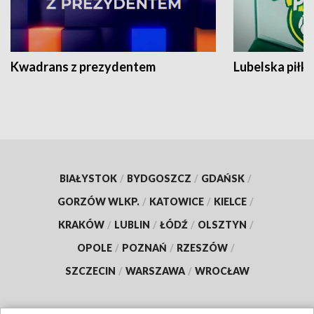
Kwadrans z prezydentem
Lubelska piłk
BIAŁYSTOK
/
BYDGOSZCZ
/
GDAŃSK
/
GORZÓW WLKP.
/
KATOWICE
/
KIELCE
/
KRAKÓW
/
LUBLIN
/
ŁÓDŹ
/
OLSZTYN
/
OPOLE
/
POZNAŃ
/
RZESZÓW
/
SZCZECIN
/
WARSZAWA
/
WROCŁAW