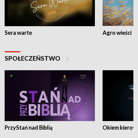
Sera warte
Agro wieści
SPOŁECZEŃSTWO
PrzyStań nad Biblią
Okiem kierow