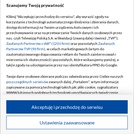
Szanujemy Twoją prywatność
Dołącz do nas:
Kliknij "Akceptuję i przechodzę do serwisu", aby wyrazić zgody na
korzystanie z technologii automatycznego śledzenia i zbierania danych,
TVP
dostęp do informacji na Twoim urządzeniu końcowym i ich
Abonament TVP
przechowywanie oraz na przetwarzanie Twoich danych osobowych przez
Regulamin TVP
nas, czyli Telewizję Polską S.A. w likwidacji (zwaną dalej również „TVP”),
Emisja w TVP
Polityka prywatności
Zaufanych Partnerów z IAB* (1201 firm)
oraz pozostałych
Zaufanych
Partnerów TVP (93 firm)
, w celach marketingowych (w tym do
Centrum informacji TVP
Moje zgody
zautomatyzowanego dopasowania reklam do Twoich zainteresowań i
mierzenia ich skuteczności) i pozostałych, które wskazujemy poniżej, a
Naziemna Telewizja Cyfrowa
Pomoc
także zgody na udostępnianie przez nas identyfikatora PPID do Google.
Sklep TVP
Biuro reklamy
Twoje dane osobowe zbierane podczas odwiedzania przez Ciebie naszych
Rada Programowa
Kontakt
poszczególnych serwisów
zwanych dalej „Portalem”, w tym informacje
zapisywane za pomocą technologii takich jak: pliki cookie, sygnalizatory
System NOS
WWW lub innych podobnych technologii umożliwiających świadczenie
dopasowanych i bezpiecznych usług, personalizację treści oraz reklam,
Informacje o nadawcy
Kanały
udostępnianie funkcji mediów społecznościowych oraz analizowanie
Akceptuję i przechodzę do serwisu
ruchu w Internecie.
Program dla prasy
©2026 Telewizja Polska S.A. w likwidacji
Biuro Reklamy
Twoje dane osobowe zbierane podczas odwiedzania przez Ciebie
Ustawienia zaawansowane
poszczególnych serwisów
na Portalu, takie jak adresy IP, identyfikatory
Ogłoszenie przetargowe
Twoich urządzeń końcowych i identyfikatory plików cookie, informacje o