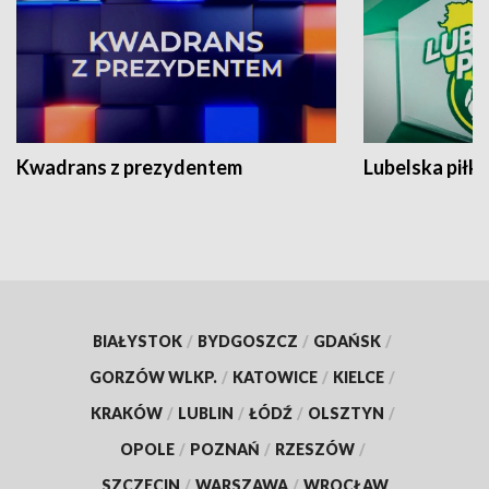
Kwadrans z prezydentem
Lubelska piłk
BIAŁYSTOK
/
BYDGOSZCZ
/
GDAŃSK
/
GORZÓW WLKP.
/
KATOWICE
/
KIELCE
/
KRAKÓW
/
LUBLIN
/
ŁÓDŹ
/
OLSZTYN
/
OPOLE
/
POZNAŃ
/
RZESZÓW
/
SZCZECIN
/
WARSZAWA
/
WROCŁAW