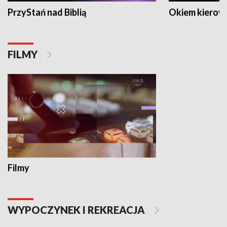
PrzyStań nad Biblią
Okiem kierow
FILMY
Filmy
WYPOCZYNEK I REKREACJA