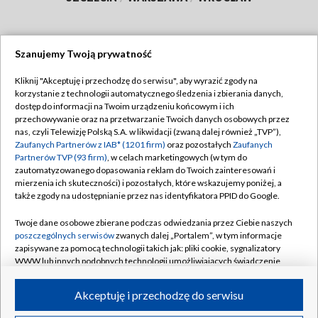
Szanujemy Twoją prywatność
Dołącz do nas:
Kliknij "Akceptuję i przechodzę do serwisu", aby wyrazić zgody na
korzystanie z technologii automatycznego śledzenia i zbierania danych,
TVP
dostęp do informacji na Twoim urządzeniu końcowym i ich
Abonament TVP
przechowywanie oraz na przetwarzanie Twoich danych osobowych przez
Regulamin TVP
nas, czyli Telewizję Polską S.A. w likwidacji (zwaną dalej również „TVP”),
Emisja w TVP
Polityka prywatności
Zaufanych Partnerów z IAB* (1201 firm)
oraz pozostałych
Zaufanych
Partnerów TVP (93 firm)
, w celach marketingowych (w tym do
Centrum informacji TVP
Moje zgody
zautomatyzowanego dopasowania reklam do Twoich zainteresowań i
mierzenia ich skuteczności) i pozostałych, które wskazujemy poniżej, a
Naziemna Telewizja Cyfrowa
Pomoc
także zgody na udostępnianie przez nas identyfikatora PPID do Google.
Sklep TVP
Biuro reklamy
Twoje dane osobowe zbierane podczas odwiedzania przez Ciebie naszych
Rada Programowa
Kontakt
poszczególnych serwisów
zwanych dalej „Portalem”, w tym informacje
zapisywane za pomocą technologii takich jak: pliki cookie, sygnalizatory
System NOS
WWW lub innych podobnych technologii umożliwiających świadczenie
dopasowanych i bezpiecznych usług, personalizację treści oraz reklam,
Informacje o nadawcy
Kanały
udostępnianie funkcji mediów społecznościowych oraz analizowanie
Akceptuję i przechodzę do serwisu
ruchu w Internecie.
Program dla prasy
©2026 Telewizja Polska S.A. w likwidacji