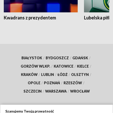
Kwadrans z prezydentem
Lubelska piłk
BIAŁYSTOK
/
BYDGOSZCZ
/
GDAŃSK
/
GORZÓW WLKP.
/
KATOWICE
/
KIELCE
/
KRAKÓW
/
LUBLIN
/
ŁÓDŹ
/
OLSZTYN
/
OPOLE
/
POZNAŃ
/
RZESZÓW
/
SZCZECIN
/
WARSZAWA
/
WROCŁAW
Szanujemy Twoją prywatność