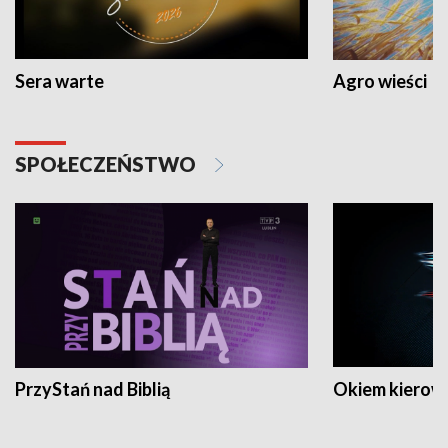
Sera warte
Agro wieści
SPOŁECZEŃSTWO
PrzyStań nad Biblią
Okiem kierow