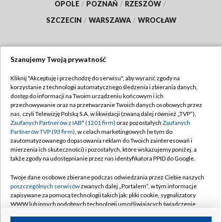
OPOLE
/
POZNAŃ
/
RZESZÓW
/
SZCZECIN
/
WARSZAWA
/
WROCŁAW
Szanujemy Twoją prywatność
Dołącz do nas:
Kliknij "Akceptuję i przechodzę do serwisu", aby wyrazić zgody na
korzystanie z technologii automatycznego śledzenia i zbierania danych,
TVP
dostęp do informacji na Twoim urządzeniu końcowym i ich
Abonament TVP
przechowywanie oraz na przetwarzanie Twoich danych osobowych przez
Regulamin TVP
nas, czyli Telewizję Polską S.A. w likwidacji (zwaną dalej również „TVP”),
Emisja w TVP
Polityka prywatności
Zaufanych Partnerów z IAB* (1201 firm)
oraz pozostałych
Zaufanych
Partnerów TVP (93 firm)
, w celach marketingowych (w tym do
Centrum informacji TVP
Moje zgody
zautomatyzowanego dopasowania reklam do Twoich zainteresowań i
mierzenia ich skuteczności) i pozostałych, które wskazujemy poniżej, a
Naziemna Telewizja Cyfrowa
Pomoc
także zgody na udostępnianie przez nas identyfikatora PPID do Google.
Sklep TVP
Biuro reklamy
Twoje dane osobowe zbierane podczas odwiedzania przez Ciebie naszych
Rada Programowa
Kontakt
poszczególnych serwisów
zwanych dalej „Portalem”, w tym informacje
zapisywane za pomocą technologii takich jak: pliki cookie, sygnalizatory
System NOS
WWW lub innych podobnych technologii umożliwiających świadczenie
dopasowanych i bezpiecznych usług, personalizację treści oraz reklam,
Informacje o nadawcy
Kanały
udostępnianie funkcji mediów społecznościowych oraz analizowanie