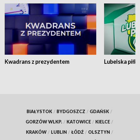
Kwadrans z prezydentem
Lubelska piłk
BIAŁYSTOK
/
BYDGOSZCZ
/
GDAŃSK
/
GORZÓW WLKP.
/
KATOWICE
/
KIELCE
/
KRAKÓW
/
LUBLIN
/
ŁÓDŹ
/
OLSZTYN
/