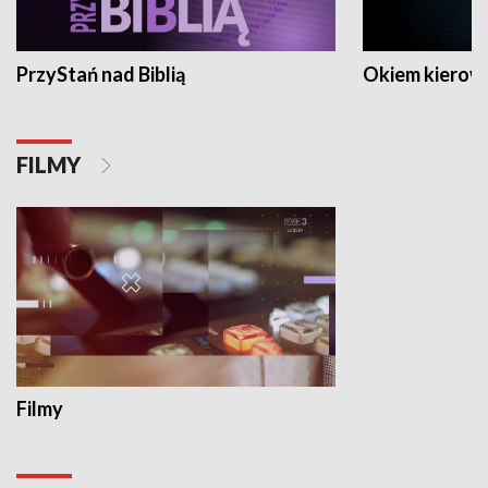
PrzyStań nad Biblią
Okiem kierow
FILMY
Filmy