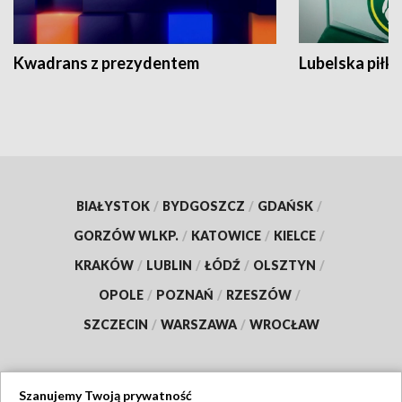
Kwadrans z prezydentem
Lubelska piłk
BIAŁYSTOK
/
BYDGOSZCZ
/
GDAŃSK
/
GORZÓW WLKP.
/
KATOWICE
/
KIELCE
/
KRAKÓW
/
LUBLIN
/
ŁÓDŹ
/
OLSZTYN
/
OPOLE
/
POZNAŃ
/
RZESZÓW
/
SZCZECIN
/
WARSZAWA
/
WROCŁAW
Szanujemy Twoją prywatność