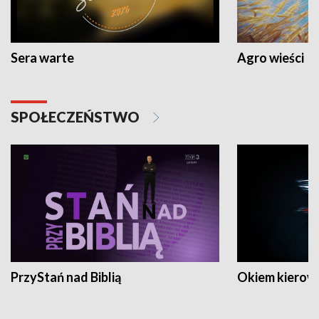
Sera warte
Agro wieści
SPOŁECZEŃSTWO
PrzyStań nad Biblią
Okiem kierow