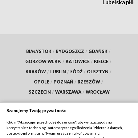
Lubelska piłk
BIAŁYSTOK
/
BYDGOSZCZ
/
GDAŃSK
/
GORZÓW WLKP.
/
KATOWICE
/
KIELCE
/
KRAKÓW
/
LUBLIN
/
ŁÓDŹ
/
OLSZTYN
/
OPOLE
/
POZNAŃ
/
RZESZÓW
/
SZCZECIN
/
WARSZAWA
/
WROCŁAW
Szanujemy Twoją prywatność
Dołącz do nas:
Kliknij "Akceptuję i przechodzę do serwisu", aby wyrazić zgody na
korzystanie z technologii automatycznego śledzenia i zbierania danych,
dostęp do informacji na Twoim urządzeniu końcowym i ich
TVP