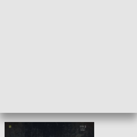
GOSPODARKA
Wojewódzki Urząd Pracy –
Badź bezpiecz
Fundusze Europejskie dla
Lubelskiego
HISTORIA