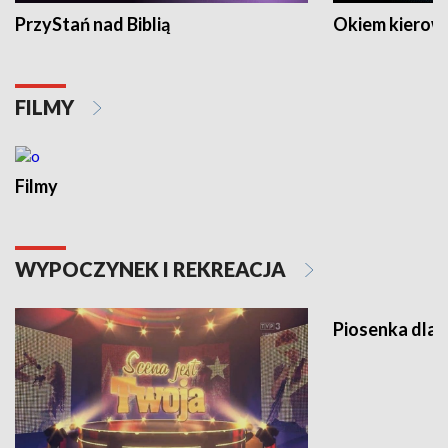
PrzyStań nad Biblią
Okiem kierow
FILMY
Filmy
WYPOCZYNEK I REKREACJA
Piosenka dla 