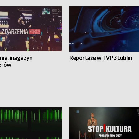
nia, magazyn
Reportaże w TVP3 Lublin
erów