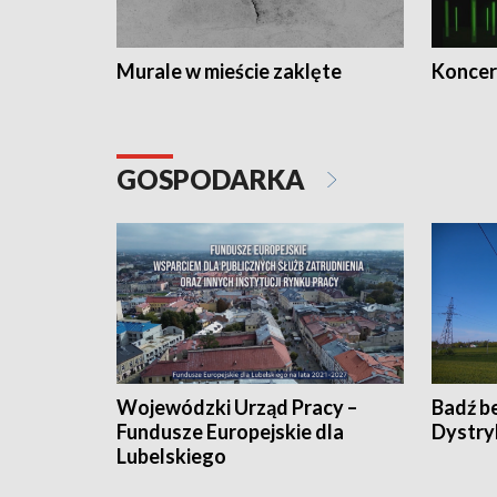
Murale w mieście zaklęte
Koncer
GOSPODARKA
Wojewódzki Urząd Pracy –
Badź b
Fundusze Europejskie dla
Dystry
Lubelskiego