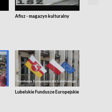
Afisz - magazyn kulturalny
Zobacz, co s
Lubelskie Fundusze Europejskie