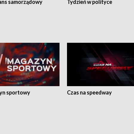
ans samorządowy
Tydzień w polityce
yn sportowy
Czas na speedway