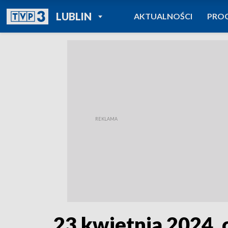
POWRÓT DO
LUBLIN
AKTUALNOŚCI
PRO
TVP REGIONY
23 kwietnia 2024, c