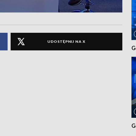
UDOSTĘPNIJ NA X
G
G