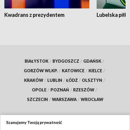
Kwadrans z prezydentem
Lubelska piłk
BIAŁYSTOK
/
BYDGOSZCZ
/
GDAŃSK
/
GORZÓW WLKP.
/
KATOWICE
/
KIELCE
/
KRAKÓW
/
LUBLIN
/
ŁÓDŹ
/
OLSZTYN
/
OPOLE
/
POZNAŃ
/
RZESZÓW
/
SZCZECIN
/
WARSZAWA
/
WROCŁAW
Szanujemy Twoją prywatność
Dołącz do nas: