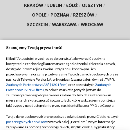
KRAKÓW
/
LUBLIN
/
ŁÓDŹ
/
OLSZTYN
/
OPOLE
/
POZNAŃ
/
RZESZÓW
/
SZCZECIN
/
WARSZAWA
/
WROCŁAW
Szanujemy Twoją prywatność
Dołącz do nas:
Kliknij "Akceptuję i przechodzę do serwisu", aby wyrazić zgody na
korzystanie z technologii automatycznego śledzenia i zbierania danych,
TVP
dostęp do informacji na Twoim urządzeniu końcowym i ich
Abonament TVP
przechowywanie oraz na przetwarzanie Twoich danych osobowych przez
Regulamin TVP
nas, czyli Telewizję Polską S.A. w likwidacji (zwaną dalej również „TVP”),
Emisja w TVP
Polityka prywatności
Zaufanych Partnerów z IAB* (1201 firm)
oraz pozostałych
Zaufanych
Partnerów TVP (93 firm)
, w celach marketingowych (w tym do
Centrum informacji TVP
Moje zgody
zautomatyzowanego dopasowania reklam do Twoich zainteresowań i
mierzenia ich skuteczności) i pozostałych, które wskazujemy poniżej, a
Naziemna Telewizja Cyfrowa
Pomoc
także zgody na udostępnianie przez nas identyfikatora PPID do Google.
Sklep TVP
Biuro reklamy
Twoje dane osobowe zbierane podczas odwiedzania przez Ciebie naszych
Rada Programowa
Kontakt
poszczególnych serwisów
zwanych dalej „Portalem”, w tym informacje
zapisywane za pomocą technologii takich jak: pliki cookie, sygnalizatory