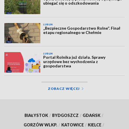
ubiegać się o odszkodowania
LUBLIN
„Bezpieczne Gospodarstwo Rolne”. Finał
etapu regionalnego w Chełmie
LUBLIN
Portal Rolnika już działa. Sprawy
urzędowe bez wychodzenia z
gospodarstwa
ZOBACZ WIĘCEJ
BIAŁYSTOK
/
BYDGOSZCZ
/
GDAŃSK
/
GORZÓW WLKP.
/
KATOWICE
/
KIELCE
/