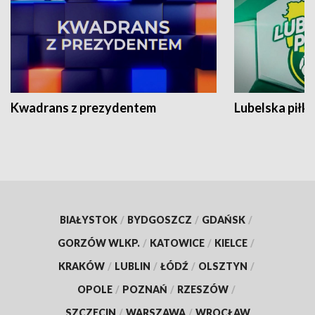
Kwadrans z prezydentem
Lubelska piłk
BIAŁYSTOK
/
BYDGOSZCZ
/
GDAŃSK
/
GORZÓW WLKP.
/
KATOWICE
/
KIELCE
/
KRAKÓW
/
LUBLIN
/
ŁÓDŹ
/
OLSZTYN
/
OPOLE
/
POZNAŃ
/
RZESZÓW
/
SZCZECIN
/
WARSZAWA
/
WROCŁAW