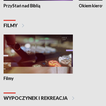
PrzyStań nad Biblią
Okiem kierow
FILMY
Filmy
WYPOCZYNEK I REKREACJA