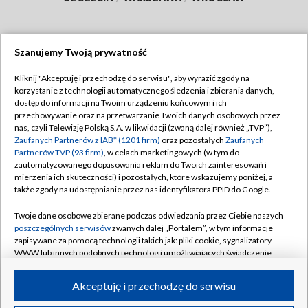
Szanujemy Twoją prywatność
Dołącz do nas:
Kliknij "Akceptuję i przechodzę do serwisu", aby wyrazić zgody na
korzystanie z technologii automatycznego śledzenia i zbierania danych,
TVP
dostęp do informacji na Twoim urządzeniu końcowym i ich
Abonament TVP
przechowywanie oraz na przetwarzanie Twoich danych osobowych przez
Regulamin TVP
nas, czyli Telewizję Polską S.A. w likwidacji (zwaną dalej również „TVP”),
Emisja w TVP
Polityka prywatności
Zaufanych Partnerów z IAB* (1201 firm)
oraz pozostałych
Zaufanych
Partnerów TVP (93 firm)
, w celach marketingowych (w tym do
Centrum informacji TVP
Moje zgody
zautomatyzowanego dopasowania reklam do Twoich zainteresowań i
mierzenia ich skuteczności) i pozostałych, które wskazujemy poniżej, a
Naziemna Telewizja Cyfrowa
Pomoc
także zgody na udostępnianie przez nas identyfikatora PPID do Google.
Sklep TVP
Biuro reklamy
Twoje dane osobowe zbierane podczas odwiedzania przez Ciebie naszych
Rada Programowa
Kontakt
poszczególnych serwisów
zwanych dalej „Portalem”, w tym informacje
zapisywane za pomocą technologii takich jak: pliki cookie, sygnalizatory
System NOS
WWW lub innych podobnych technologii umożliwiających świadczenie
dopasowanych i bezpiecznych usług, personalizację treści oraz reklam,
Informacje o nadawcy
Kanały
udostępnianie funkcji mediów społecznościowych oraz analizowanie
Akceptuję i przechodzę do serwisu
ruchu w Internecie.
Program dla prasy
©2026 Telewizja Polska S.A. w likwidacji