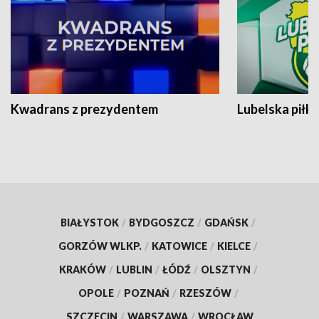
Kwadrans z prezydentem
Lubelska piłk
BIAŁYSTOK
/
BYDGOSZCZ
/
GDAŃSK
/
GORZÓW WLKP.
/
KATOWICE
/
KIELCE
/
KRAKÓW
/
LUBLIN
/
ŁÓDŹ
/
OLSZTYN
/
OPOLE
/
POZNAŃ
/
RZESZÓW
/
SZCZECIN
/
WARSZAWA
/
WROCŁAW