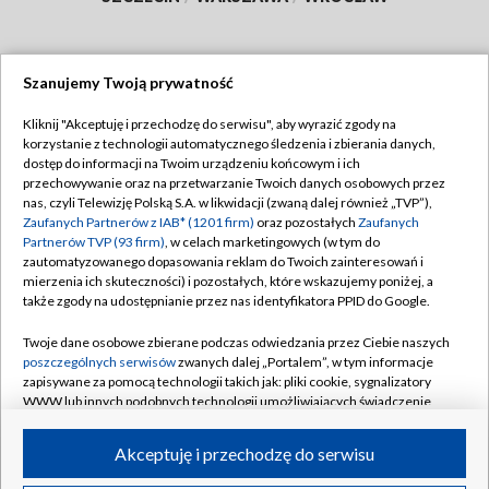
Szanujemy Twoją prywatność
Dołącz do nas:
Kliknij "Akceptuję i przechodzę do serwisu", aby wyrazić zgody na
korzystanie z technologii automatycznego śledzenia i zbierania danych,
TVP
dostęp do informacji na Twoim urządzeniu końcowym i ich
Abonament TVP
przechowywanie oraz na przetwarzanie Twoich danych osobowych przez
Regulamin TVP
nas, czyli Telewizję Polską S.A. w likwidacji (zwaną dalej również „TVP”),
Emisja w TVP
Polityka prywatności
Zaufanych Partnerów z IAB* (1201 firm)
oraz pozostałych
Zaufanych
Partnerów TVP (93 firm)
, w celach marketingowych (w tym do
Centrum informacji TVP
Moje zgody
zautomatyzowanego dopasowania reklam do Twoich zainteresowań i
mierzenia ich skuteczności) i pozostałych, które wskazujemy poniżej, a
Naziemna Telewizja Cyfrowa
Pomoc
także zgody na udostępnianie przez nas identyfikatora PPID do Google.
Sklep TVP
Biuro reklamy
Twoje dane osobowe zbierane podczas odwiedzania przez Ciebie naszych
Rada Programowa
Kontakt
poszczególnych serwisów
zwanych dalej „Portalem”, w tym informacje
zapisywane za pomocą technologii takich jak: pliki cookie, sygnalizatory
System NOS
WWW lub innych podobnych technologii umożliwiających świadczenie
dopasowanych i bezpiecznych usług, personalizację treści oraz reklam,
Informacje o nadawcy
Kanały
udostępnianie funkcji mediów społecznościowych oraz analizowanie
Akceptuję i przechodzę do serwisu
ruchu w Internecie.
Program dla prasy
©2026 Telewizja Polska S.A. w likwidacji