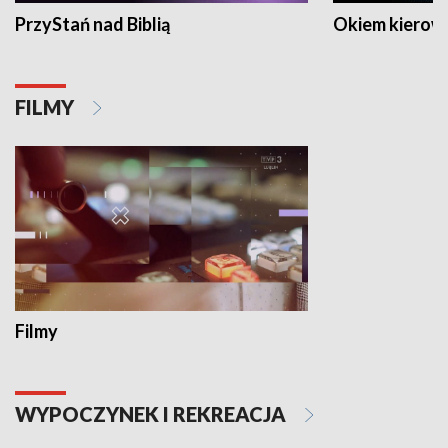
PrzyStań nad Biblią
Okiem kierow
FILMY
Filmy
WYPOCZYNEK I REKREACJA