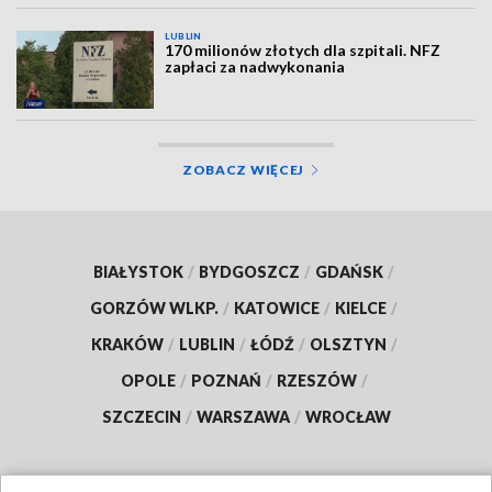
LUBLIN
170 milionów złotych dla szpitali. NFZ
zapłaci za nadwykonania
ZOBACZ WIĘCEJ
BIAŁYSTOK
/
BYDGOSZCZ
/
GDAŃSK
/
GORZÓW WLKP.
/
KATOWICE
/
KIELCE
/
KRAKÓW
/
LUBLIN
/
ŁÓDŹ
/
OLSZTYN
/
OPOLE
/
POZNAŃ
/
RZESZÓW
/
SZCZECIN
/
WARSZAWA
/
WROCŁAW