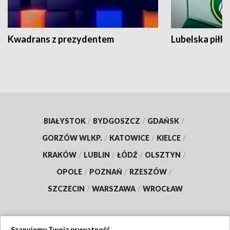
Kwadrans z prezydentem
Lubelska piłk
BIAŁYSTOK
/
BYDGOSZCZ
/
GDAŃSK
/
GORZÓW WLKP.
/
KATOWICE
/
KIELCE
/
KRAKÓW
/
LUBLIN
/
ŁÓDŹ
/
OLSZTYN
/
OPOLE
/
POZNAŃ
/
RZESZÓW
/
SZCZECIN
/
WARSZAWA
/
WROCŁAW
Szanujemy Twoją prywatność