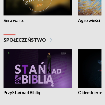
Sera warte
Agro wieści
SPOŁECZEŃSTWO
PrzyStań nad Biblią
Okiem kierow