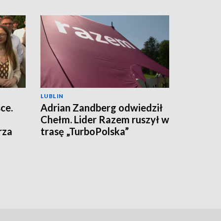
LUBLIN
ce.
Adrian Zandberg odwiedził
Chełm. Lider Razem ruszył w
rza
trasę „TurboPolska”