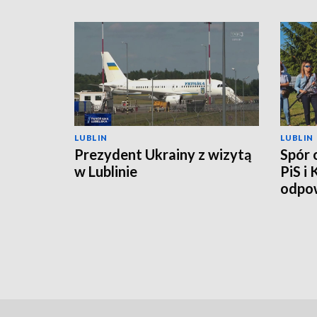
LUBLIN
LUBLIN
Prezydent Ukrainy z wizytą
Spór 
w Lublinie
PiS i
odpow