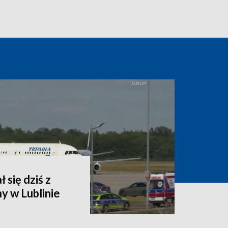
 się dziś z
y w Lublinie