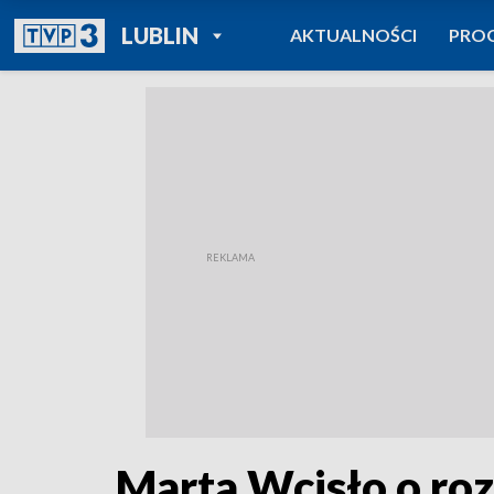
POWRÓT DO
LUBLIN
AKTUALNOŚCI
PRO
TVP REGIONY
Marta Wcisło o ro