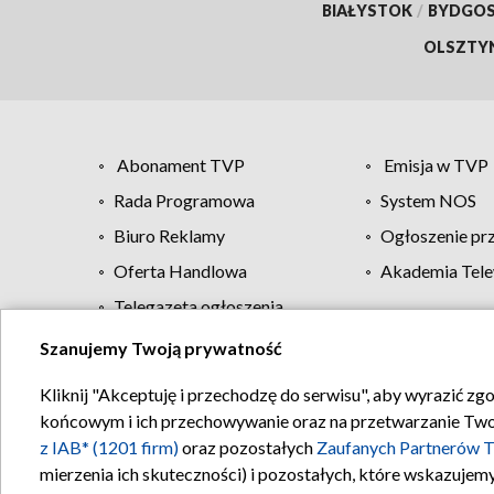
BIAŁYSTOK
/
BYDGO
OLSZTY
Abonament TVP
Emisja w TVP
Rada Programowa
System NOS
Biuro Reklamy
Ogłoszenie pr
Oferta Handlowa
Akademia Tele
Telegazeta ogłoszenia
Szanujemy Twoją prywatność
Regulamin TVP
Kliknij "Akceptuję i przechodzę do serwisu", aby wyrazić zg
końcowym i ich przechowywanie oraz na przetwarzanie Twoich
z IAB* (1201 firm)
oraz pozostałych
Zaufanych Partnerów T
mierzenia ich skuteczności) i pozostałych, które wskazujemy