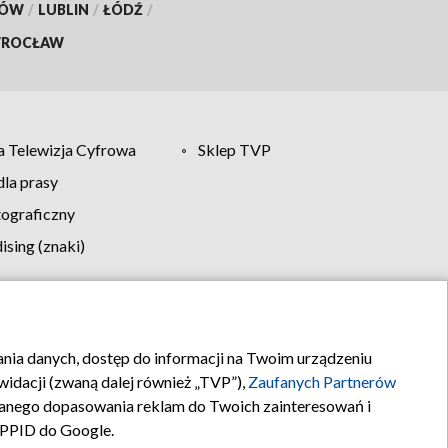
KÓW
/
LUBLIN
/
ŁÓDŹ
/
ROCŁAW
 Telewizja Cyfrowa
Sklep TVP
la prasy
tograficzny
sing (znaki)
klamy
Kontakt
rania danych, dostęp do informacji na Twoim urządzeniu
idacji (zwaną dalej również „TVP”),
Zaufanych Partnerów
anego dopasowania reklam do Twoich zainteresowań i
a PPID do Google.