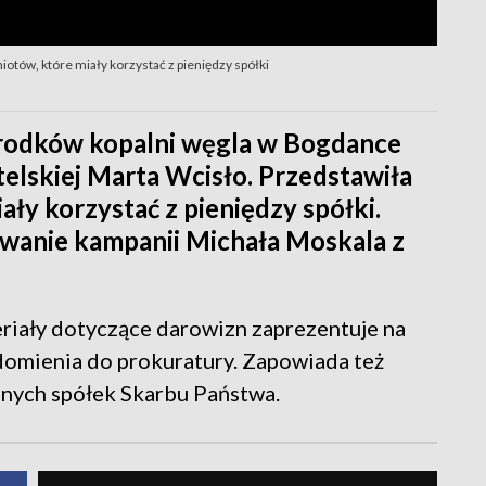
otów, które miały korzystać z pieniędzy spółki
środków kopalni węgla w Bogdance
telskiej Marta Wcisło. Przedstawiła
ały korzystać z pieniędzy spółki.
owanie kampanii Michała Moskala z
eriały dotyczące darowizn zaprezentuje na
domienia do prokuratury. Zapowiada też
nnych spółek Skarbu Państwa.