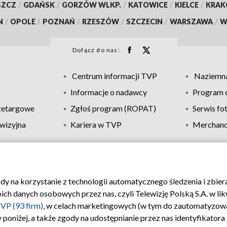
SZCZ
/
GDAŃSK
/
GORZÓW WLKP.
/
KATOWICE
/
KIELCE
/
KRA
N
/
OPOLE
/
POZNAŃ
/
RZESZÓW
/
SZCZECIN
/
WARSZAWA
/
W
Dołącz do nas:
Centrum informacji TVP
Naziemna
Informacje o nadawcy
Program d
zetargowe
Zgłoś program (ROPAT)
Serwis fo
wizyjna
Kariera w TVP
Merchandi
Polityka prywatności
Moje zgody
Pomoc
Biuro re
ody na korzystanie z technologii automatycznego śledzenia i zbie
 danych osobowych przez nas, czyli Telewizję Polską S.A. w likw
VP (93 firm)
, w celach marketingowych (w tym do zautomatyzow
 poniżej, a także zgody na udostępnianie przez nas identyfikator