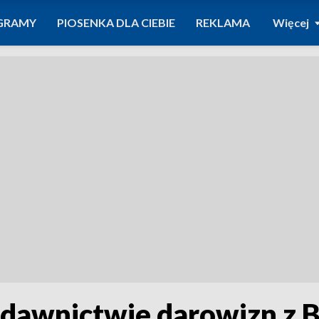
GRAMY
PIOSENKA DLA CIEBIE
REKLAMA
Więcej
zdawnictwie darowizn z 