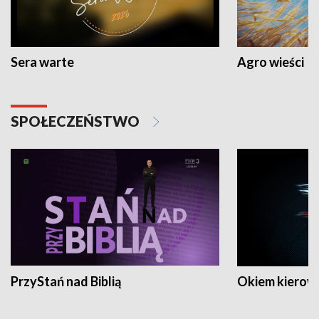
Sera warte
Agro wieści
SPOŁECZEŃSTWO
PrzyStań nad Biblią
Okiem kierow