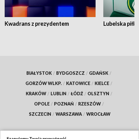
Kwadrans z prezydentem
Lubelska piłk
BIAŁYSTOK
/
BYDGOSZCZ
/
GDAŃSK
/
GORZÓW WLKP.
/
KATOWICE
/
KIELCE
/
KRAKÓW
/
LUBLIN
/
ŁÓDŹ
/
OLSZTYN
/
OPOLE
/
POZNAŃ
/
RZESZÓW
/
SZCZECIN
/
WARSZAWA
/
WROCŁAW
Szanujemy Twoją prywatność