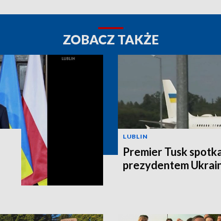
ZOBACZ TAKŻE
LUBLIN
Premier Tusk spotkał
prezydentem Ukrain