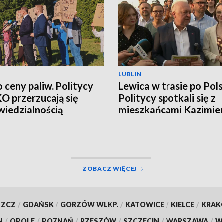
LUBLIN
o ceny paliw. Politycy
Lewica w trasie po Pols
 KO przerzucają się
Politycy spotkali się z
iedzialnością
mieszkańcami Kazimie
Dolnego
ZOBACZ WIĘCEJ
SZCZ
/
GDAŃSK
/
GORZÓW WLKP.
/
KATOWICE
/
KIELCE
/
KRA
N
/
OPOLE
/
POZNAŃ
/
RZESZÓW
/
SZCZECIN
/
WARSZAWA
/
W