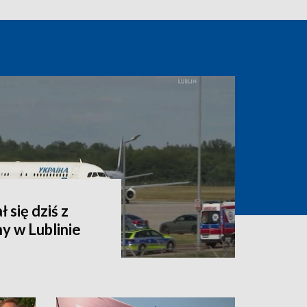
 się dziś z
y w Lublinie