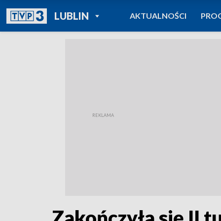
POWRÓT DO
LUBLIN
AKTUALNOŚCI
PRO
TVP REGIONY
Zakończyła się II