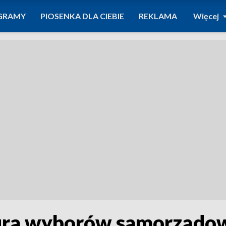
GRAMY
PIOSENKA DLA CIEBIE
REKLAMA
Więcej
 tura wyborów samorządo