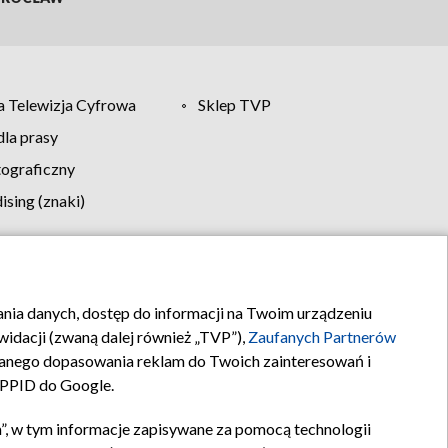
 Telewizja Cyfrowa
Sklep TVP
la prasy
tograficzny
sing (znaki)
klamy
Kontakt
rania danych, dostęp do informacji na Twoim urządzeniu
idacji (zwaną dalej również „TVP”),
Zaufanych Partnerów
anego dopasowania reklam do Twoich zainteresowań i
a PPID do Google.
”, w tym informacje zapisywane za pomocą technologii