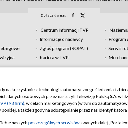
Dołącz do nas:
Centrum informacji TVP
Naziemna
Informacje o nadawcy
Program d
zetargowe
Zgłoś program (ROPAT)
Serwis fo
wizyjna
Kariera w TVP
Merchandi
Polityka prywatności
Moje zgody
Pomoc
Biuro re
ody na korzystanie z technologii automatycznego śledzenia i zbie
 danych osobowych przez nas, czyli Telewizję Polską S.A. w likw
VP (93 firm)
, w celach marketingowych (w tym do zautomatyzow
 poniżej, a także zgody na udostępnianie przez nas identyfikator
Ciebie naszych
poszczególnych serwisów
zwanych dalej „Portalem