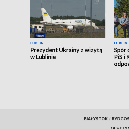
LUBLIN
LUBLIN
Prezydent Ukrainy z wizytą
Spór 
w Lublinie
PiS i
odpow
BIAŁYSTOK
/
BYDGO
OLSZTY