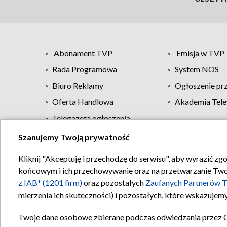
Abonament TVP
Emisja w TVP
Rada Programowa
System NOS
Biuro Reklamy
Ogłoszenie pr
Oferta Handlowa
Akademia Tele
Telegazeta ogłoszenia
Szanujemy Twoją prywatność
Regulamin TVP
Kliknij "Akceptuję i przechodzę do serwisu", aby wyrazić zg
końcowym i ich przechowywanie oraz na przetwarzanie Twoich
z IAB* (1201 firm)
oraz pozostałych
Zaufanych Partnerów T
mierzenia ich skuteczności) i pozostałych, które wskazujemy
Twoje dane osobowe zbierane podczas odwiedzania przez 