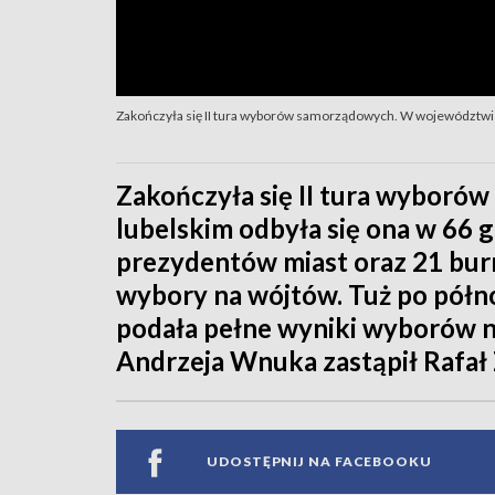
Zakończyła się II tura wyborów samorządowych. W województwie
Zakończyła się II tura wybor
lubelskim odbyła się ona w 66
prezydentów miast oraz 21 bur
wybory na wójtów. Tuż po pół
podała pełne wyniki wyborów n
Andrzeja Wnuka zastąpił Rafał
UDOSTĘPNIJ NA FACEBOOKU