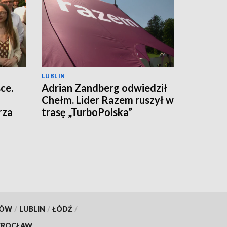
LUBLIN
ce.
Adrian Zandberg odwiedził
Chełm. Lider Razem ruszył w
rza
trasę „TurboPolska”
KÓW
/
LUBLIN
/
ŁÓDŹ
/
ROCŁAW