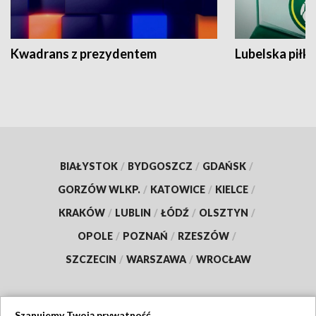
Kwadrans z prezydentem
Lubelska piłk
BIAŁYSTOK
/
BYDGOSZCZ
/
GDAŃSK
/
GORZÓW WLKP.
/
KATOWICE
/
KIELCE
/
KRAKÓW
/
LUBLIN
/
ŁÓDŹ
/
OLSZTYN
/
OPOLE
/
POZNAŃ
/
RZESZÓW
/
SZCZECIN
/
WARSZAWA
/
WROCŁAW
Szanujemy Twoją prywatność