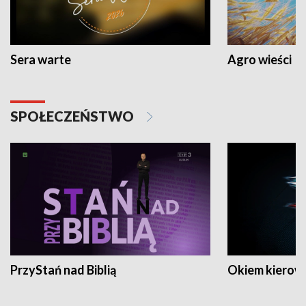
Sera warte
Agro wieści
SPOŁECZEŃSTWO
PrzyStań nad Biblią
Okiem kierow