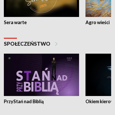
Sera warte
Agro wieści
SPOŁECZEŃSTWO
PrzyStań nad Biblią
Okiem kierow