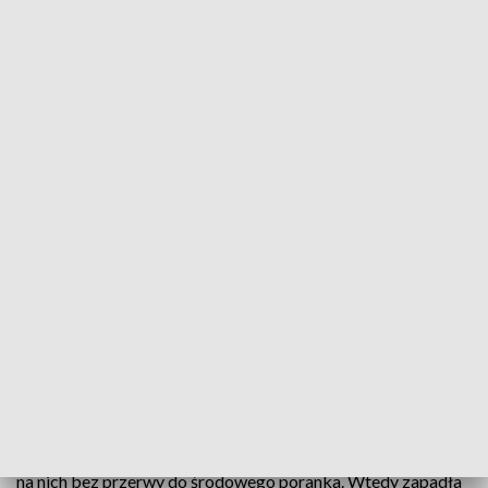
wid
Tą sprawą od kilku dni żyje cały Internet. A chodzi o
lubelskie Sokoły, które mają gniazdo na kominie
elektrociepłowni na lubelskim Wrotkowie. Ich
rodzinnym perypetiom przyjrzał się Marcin Otto.
Wszystko zaczęło się w poniedziałek. Wtedy to sokolica
Wrotka - partnerka Czarta - opuściła gniazdo. I nie było by w
tym nic dziwnego, gdyby nie fakt, że nie wróciła do domu.
Czart został sam z jajami, które zaczął wysiadywać. Siedział
na nich bez przerwy do środowego poranka. Wtedy zapadła