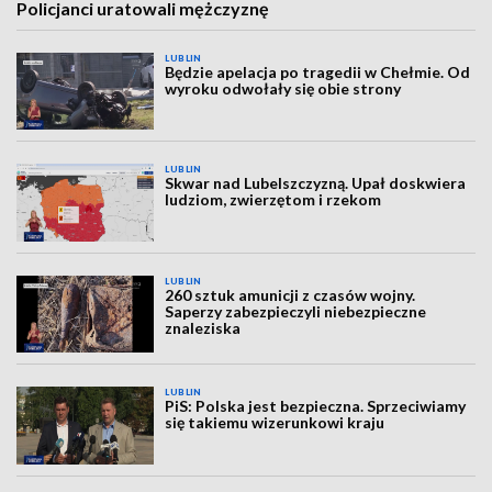
Policjanci uratowali mężczyznę
LUBLIN
Będzie apelacja po tragedii w Chełmie. Od
wyroku odwołały się obie strony
LUBLIN
Skwar nad Lubelszczyzną. Upał doskwiera
ludziom, zwierzętom i rzekom
LUBLIN
260 sztuk amunicji z czasów wojny.
Saperzy zabezpieczyli niebezpieczne
znaleziska
LUBLIN
PiS: Polska jest bezpieczna. Sprzeciwiamy
się takiemu wizerunkowi kraju