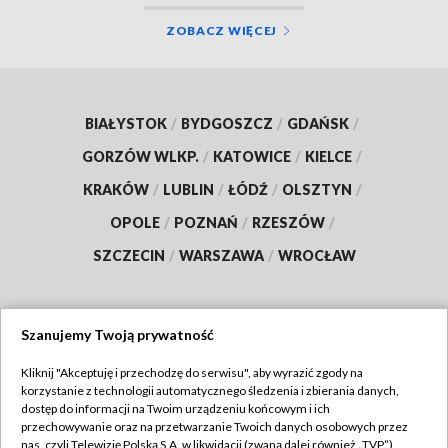
ZOBACZ WIĘCEJ
BIAŁYSTOK
/
BYDGOSZCZ
/
GDAŃSK
/
GORZÓW WLKP.
/
KATOWICE
/
KIELCE
/
KRAKÓW
/
LUBLIN
/
ŁÓDŹ
/
OLSZTYN
/
OPOLE
/
POZNAŃ
/
RZESZÓW
/
SZCZECIN
/
WARSZAWA
/
WROCŁAW
Szanujemy Twoją prywatność
Dołącz do nas:
Kliknij "Akceptuję i przechodzę do serwisu", aby wyrazić zgody na
korzystanie z technologii automatycznego śledzenia i zbierania danych,
TVP
dostęp do informacji na Twoim urządzeniu końcowym i ich
Abonament TVP
przechowywanie oraz na przetwarzanie Twoich danych osobowych przez
Regulamin TVP
nas, czyli Telewizję Polską S.A. w likwidacji (zwaną dalej również „TVP”),