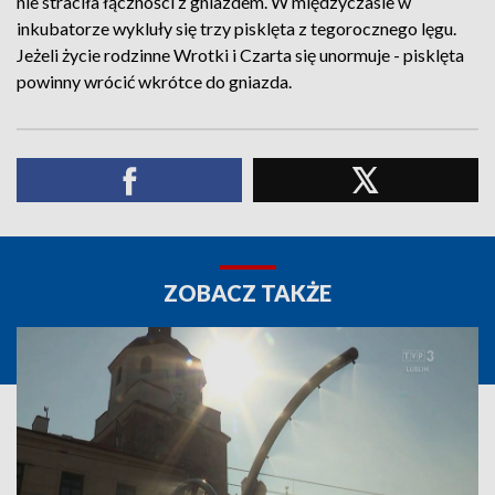
nie straciła łączności z gniazdem. W międzyczasie w
inkubatorze wykluły się trzy pisklęta z tegorocznego lęgu.
Jeżeli życie rodzinne Wrotki i Czarta się unormuje - pisklęta
powinny wrócić wkrótce do gniazda.
ZOBACZ TAKŻE