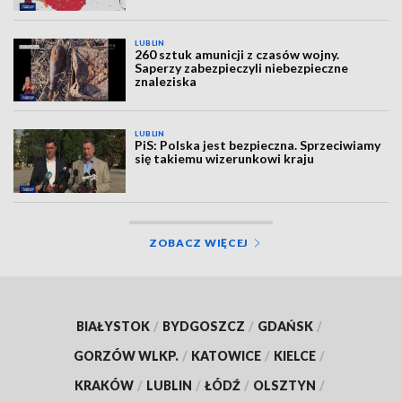
LUBLIN
260 sztuk amunicji z czasów wojny.
Saperzy zabezpieczyli niebezpieczne
znaleziska
LUBLIN
PiS: Polska jest bezpieczna. Sprzeciwiamy
się takiemu wizerunkowi kraju
ZOBACZ WIĘCEJ
BIAŁYSTOK
/
BYDGOSZCZ
/
GDAŃSK
/
GORZÓW WLKP.
/
KATOWICE
/
KIELCE
/
KRAKÓW
/
LUBLIN
/
ŁÓDŹ
/
OLSZTYN
/