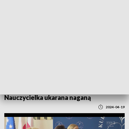
POWRÓT DO
LUBLIN
TVP REGIONY
Obcięła uczennicy kosmyk włosów.
Nauczycielka ukarana naganą
2024-04-19