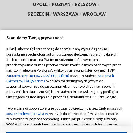
OPOLE
/
POZNAŃ
/
RZESZÓW
/
SZCZECIN
/
WARSZAWA
/
WROCŁAW
Szanujemy Twoją prywatność
Dołącz do nas:
Kliknij "Akceptuję i przechodzę do serwisu", aby wyrazić zgody na
korzystanie z technologii automatycznego śledzenia i zbierania danych,
TVP
dostęp do informacji na Twoim urządzeniu końcowym i ich
Abonament TVP
przechowywanie oraz na przetwarzanie Twoich danych osobowych przez
Regulamin TVP
nas, czyli Telewizję Polską S.A. w likwidacji (zwaną dalej również „TVP”),
Emisja w TVP
Polityka prywatności
Zaufanych Partnerów z IAB* (1201 firm)
oraz pozostałych
Zaufanych
Partnerów TVP (93 firm)
, w celach marketingowych (w tym do
Centrum informacji TVP
Moje zgody
zautomatyzowanego dopasowania reklam do Twoich zainteresowań i
mierzenia ich skuteczności) i pozostałych, które wskazujemy poniżej, a
Naziemna Telewizja Cyfrowa
Pomoc
także zgody na udostępnianie przez nas identyfikatora PPID do Google.
Sklep TVP
Biuro reklamy
Twoje dane osobowe zbierane podczas odwiedzania przez Ciebie naszych
Rada Programowa
Kontakt
poszczególnych serwisów
zwanych dalej „Portalem”, w tym informacje
zapisywane za pomocą technologii takich jak: pliki cookie, sygnalizatory
System NOS
WWW lub innych podobnych technologii umożliwiających świadczenie
dopasowanych i bezpiecznych usług, personalizację treści oraz reklam,
Informacje o nadawcy
Kanały