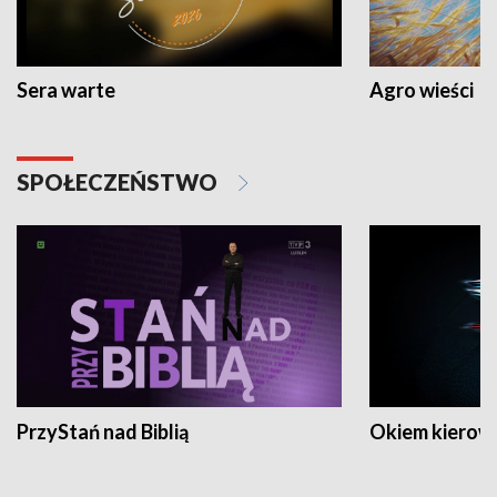
Sera warte
Agro wieści
SPOŁECZEŃSTWO
PrzyStań nad Biblią
Okiem kierow