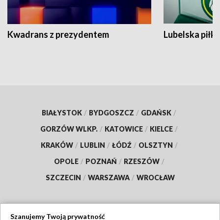
Kwadrans z prezydentem
Lubelska piłk
BIAŁYSTOK
/
BYDGOSZCZ
/
GDAŃSK
/
GORZÓW WLKP.
/
KATOWICE
/
KIELCE
/
KRAKÓW
/
LUBLIN
/
ŁÓDŹ
/
OLSZTYN
/
OPOLE
/
POZNAŃ
/
RZESZÓW
/
SZCZECIN
/
WARSZAWA
/
WROCŁAW
Szanujemy Twoją prywatność