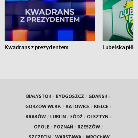
Kwadrans z prezydentem
Lubelska piłk
BIAŁYSTOK
/
BYDGOSZCZ
/
GDAŃSK
/
GORZÓW WLKP.
/
KATOWICE
/
KIELCE
/
KRAKÓW
/
LUBLIN
/
ŁÓDŹ
/
OLSZTYN
/
OPOLE
/
POZNAŃ
/
RZESZÓW
/
SZCZECIN
/
WARSZAWA
/
WROCŁAW