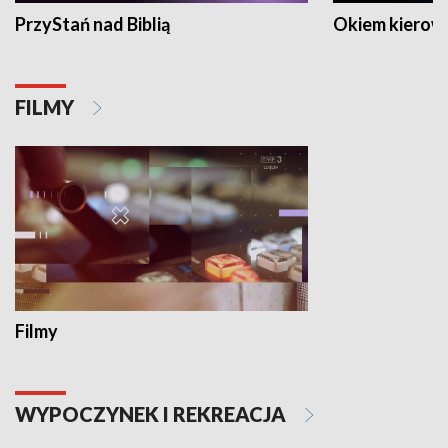
PrzyStań nad Biblią
Okiem kierow
FILMY
Filmy
WYPOCZYNEK I REKREACJA