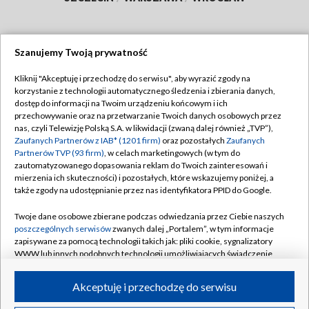
Szanujemy Twoją prywatność
Dołącz do nas:
Kliknij "Akceptuję i przechodzę do serwisu", aby wyrazić zgody na
korzystanie z technologii automatycznego śledzenia i zbierania danych,
TVP
dostęp do informacji na Twoim urządzeniu końcowym i ich
Abonament TVP
przechowywanie oraz na przetwarzanie Twoich danych osobowych przez
Regulamin TVP
nas, czyli Telewizję Polską S.A. w likwidacji (zwaną dalej również „TVP”),
Emisja w TVP
Polityka prywatności
Zaufanych Partnerów z IAB* (1201 firm)
oraz pozostałych
Zaufanych
Partnerów TVP (93 firm)
, w celach marketingowych (w tym do
Centrum informacji TVP
Moje zgody
zautomatyzowanego dopasowania reklam do Twoich zainteresowań i
mierzenia ich skuteczności) i pozostałych, które wskazujemy poniżej, a
Naziemna Telewizja Cyfrowa
Pomoc
także zgody na udostępnianie przez nas identyfikatora PPID do Google.
Sklep TVP
Biuro reklamy
Twoje dane osobowe zbierane podczas odwiedzania przez Ciebie naszych
Rada Programowa
Kontakt
poszczególnych serwisów
zwanych dalej „Portalem”, w tym informacje
zapisywane za pomocą technologii takich jak: pliki cookie, sygnalizatory
System NOS
WWW lub innych podobnych technologii umożliwiających świadczenie
dopasowanych i bezpiecznych usług, personalizację treści oraz reklam,
Informacje o nadawcy
Kanały
udostępnianie funkcji mediów społecznościowych oraz analizowanie
Akceptuję i przechodzę do serwisu
ruchu w Internecie.
Program dla prasy
©2026 Telewizja Polska S.A. w likwidacji