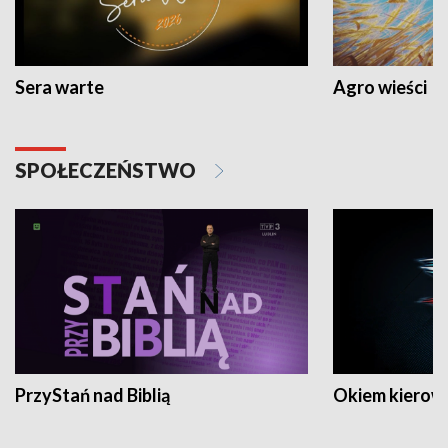
Sera warte
Agro wieści
SPOŁECZEŃSTWO
PrzyStań nad Biblią
Okiem kierow