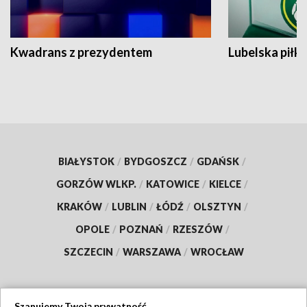
Kwadrans z prezydentem
Lubelska piłk
BIAŁYSTOK
/
BYDGOSZCZ
/
GDAŃSK
/
GORZÓW WLKP.
/
KATOWICE
/
KIELCE
/
KRAKÓW
/
LUBLIN
/
ŁÓDŹ
/
OLSZTYN
/
OPOLE
/
POZNAŃ
/
RZESZÓW
/
SZCZECIN
/
WARSZAWA
/
WROCŁAW
Szanujemy Twoją prywatność