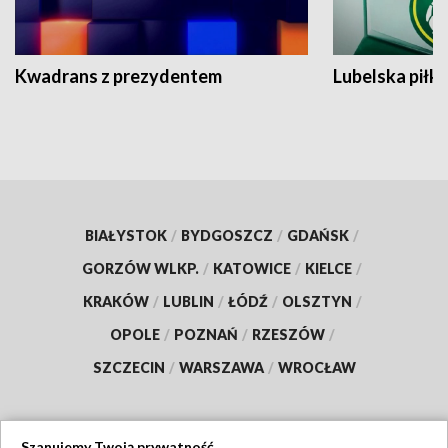
Kwadrans z prezydentem
Lubelska piłk
BIAŁYSTOK
/
BYDGOSZCZ
/
GDAŃSK
/
GORZÓW WLKP.
/
KATOWICE
/
KIELCE
/
KRAKÓW
/
LUBLIN
/
ŁÓDŹ
/
OLSZTYN
/
OPOLE
/
POZNAŃ
/
RZESZÓW
/
SZCZECIN
/
WARSZAWA
/
WROCŁAW
Szanujemy Twoją prywatność