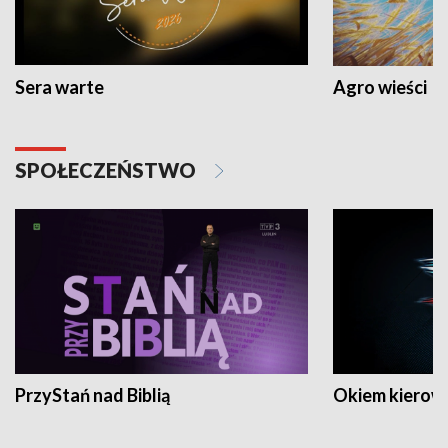
Sera warte
Agro wieści
SPOŁECZEŃSTWO
PrzyStań nad Biblią
Okiem kierow