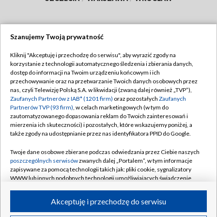
Szanujemy Twoją prywatność
Dołącz do nas:
Kliknij "Akceptuję i przechodzę do serwisu", aby wyrazić zgody na
korzystanie z technologii automatycznego śledzenia i zbierania danych,
TVP
dostęp do informacji na Twoim urządzeniu końcowym i ich
Abonament TVP
przechowywanie oraz na przetwarzanie Twoich danych osobowych przez
Regulamin TVP
nas, czyli Telewizję Polską S.A. w likwidacji (zwaną dalej również „TVP”),
Emisja w TVP
Polityka prywatności
Zaufanych Partnerów z IAB* (1201 firm)
oraz pozostałych
Zaufanych
Partnerów TVP (93 firm)
, w celach marketingowych (w tym do
Centrum informacji TVP
Moje zgody
zautomatyzowanego dopasowania reklam do Twoich zainteresowań i
mierzenia ich skuteczności) i pozostałych, które wskazujemy poniżej, a
Naziemna Telewizja Cyfrowa
Pomoc
także zgody na udostępnianie przez nas identyfikatora PPID do Google.
Sklep TVP
Biuro reklamy
Twoje dane osobowe zbierane podczas odwiedzania przez Ciebie naszych
Rada Programowa
Kontakt
poszczególnych serwisów
zwanych dalej „Portalem”, w tym informacje
zapisywane za pomocą technologii takich jak: pliki cookie, sygnalizatory
System NOS
WWW lub innych podobnych technologii umożliwiających świadczenie
dopasowanych i bezpiecznych usług, personalizację treści oraz reklam,
Informacje o nadawcy
Kanały
udostępnianie funkcji mediów społecznościowych oraz analizowanie
Akceptuję i przechodzę do serwisu
ruchu w Internecie.
Program dla prasy
©2026 Telewizja Polska S.A. w likwidacji