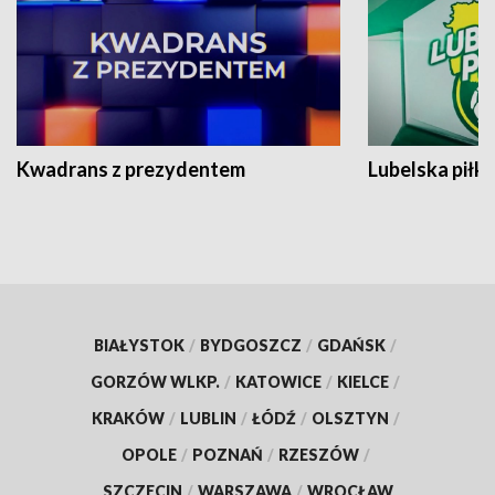
Kwadrans z prezydentem
Lubelska piłk
BIAŁYSTOK
/
BYDGOSZCZ
/
GDAŃSK
/
GORZÓW WLKP.
/
KATOWICE
/
KIELCE
/
KRAKÓW
/
LUBLIN
/
ŁÓDŹ
/
OLSZTYN
/
OPOLE
/
POZNAŃ
/
RZESZÓW
/
SZCZECIN
/
WARSZAWA
/
WROCŁAW