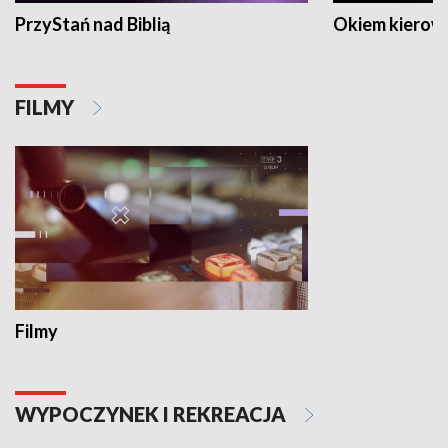
PrzyStań nad Biblią
Okiem kierow
FILMY
Filmy
WYPOCZYNEK I REKREACJA