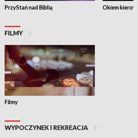
PrzyStań nad Biblią
Okiem kierow
FILMY
Filmy
WYPOCZYNEK I REKREACJA