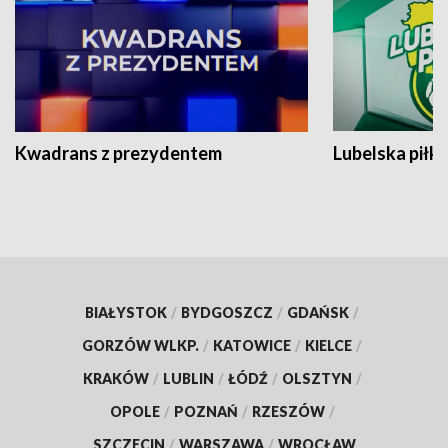
Kwadrans z prezydentem
Lubelska piłk
BIAŁYSTOK
/
BYDGOSZCZ
/
GDAŃSK
/
GORZÓW WLKP.
/
KATOWICE
/
KIELCE
/
KRAKÓW
/
LUBLIN
/
ŁÓDŹ
/
OLSZTYN
/
OPOLE
/
POZNAŃ
/
RZESZÓW
/
SZCZECIN
/
WARSZAWA
/
WROCŁAW