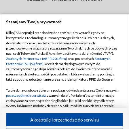
Szanujemy Twoją prywatność
Dołącz do nas:
Kliknij "Akceptuję i przechodzę do serwisu", aby wyrazić zgody na
korzystanie z technologii automatycznego śledzenia i zbierania danych,
TVP
dostęp do informacji na Twoim urządzeniu końcowym i ich
Abonament TVP
przechowywanie oraz na przetwarzanie Twoich danych osobowych przez
Regulamin TVP
nas, czyli Telewizję Polską S.A. w likwidacji (zwaną dalej również „TVP”),
Emisja w TVP
Polityka prywatności
Zaufanych Partnerów z IAB* (1201 firm)
oraz pozostałych
Zaufanych
Partnerów TVP (93 firm)
, w celach marketingowych (w tym do
Centrum informacji TVP
Moje zgody
zautomatyzowanego dopasowania reklam do Twoich zainteresowań i
mierzenia ich skuteczności) i pozostałych, które wskazujemy poniżej, a
Naziemna Telewizja Cyfrowa
Pomoc
także zgody na udostępnianie przez nas identyfikatora PPID do Google.
Sklep TVP
Biuro reklamy
Twoje dane osobowe zbierane podczas odwiedzania przez Ciebie naszych
Rada Programowa
Kontakt
poszczególnych serwisów
zwanych dalej „Portalem”, w tym informacje
zapisywane za pomocą technologii takich jak: pliki cookie, sygnalizatory
System NOS
WWW lub innych podobnych technologii umożliwiających świadczenie
dopasowanych i bezpiecznych usług, personalizację treści oraz reklam,
Informacje o nadawcy
Kanały
udostępnianie funkcji mediów społecznościowych oraz analizowanie
Akceptuję i przechodzę do serwisu
ruchu w Internecie.
Program dla prasy
©2026 Telewizja Polska S.A. w likwidacji