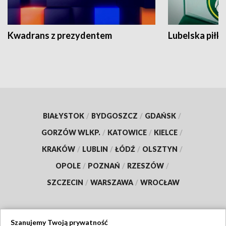
Kwadrans z prezydentem
Lubelska piłk
BIAŁYSTOK
/
BYDGOSZCZ
/
GDAŃSK
/
GORZÓW WLKP.
/
KATOWICE
/
KIELCE
/
KRAKÓW
/
LUBLIN
/
ŁÓDŹ
/
OLSZTYN
/
OPOLE
/
POZNAŃ
/
RZESZÓW
/
SZCZECIN
/
WARSZAWA
/
WROCŁAW
Szanujemy Twoją prywatność