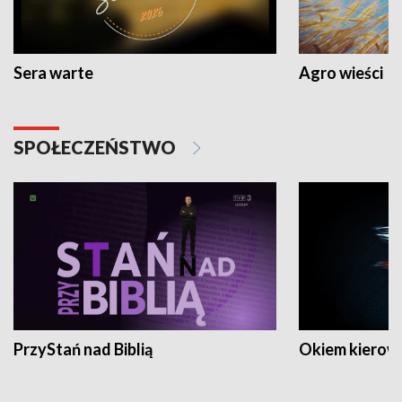
Sera warte
Agro wieści
SPOŁECZEŃSTWO
PrzyStań nad Biblią
Okiem kierow