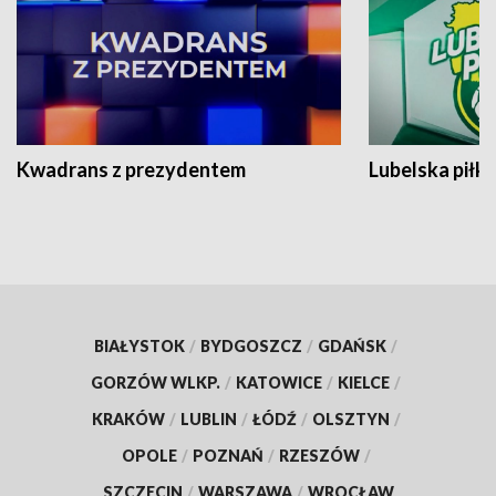
Kwadrans z prezydentem
Lubelska piłk
BIAŁYSTOK
/
BYDGOSZCZ
/
GDAŃSK
/
GORZÓW WLKP.
/
KATOWICE
/
KIELCE
/
KRAKÓW
/
LUBLIN
/
ŁÓDŹ
/
OLSZTYN
/
OPOLE
/
POZNAŃ
/
RZESZÓW
/
SZCZECIN
/
WARSZAWA
/
WROCŁAW