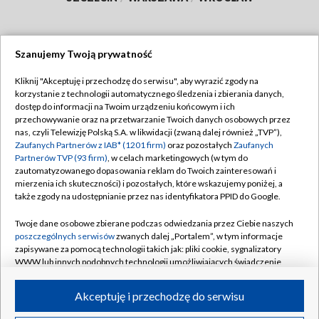
Szanujemy Twoją prywatność
Dołącz do nas:
Kliknij "Akceptuję i przechodzę do serwisu", aby wyrazić zgody na
korzystanie z technologii automatycznego śledzenia i zbierania danych,
TVP
dostęp do informacji na Twoim urządzeniu końcowym i ich
Abonament TVP
przechowywanie oraz na przetwarzanie Twoich danych osobowych przez
Regulamin TVP
nas, czyli Telewizję Polską S.A. w likwidacji (zwaną dalej również „TVP”),
Emisja w TVP
Polityka prywatności
Zaufanych Partnerów z IAB* (1201 firm)
oraz pozostałych
Zaufanych
Partnerów TVP (93 firm)
, w celach marketingowych (w tym do
Centrum informacji TVP
Moje zgody
zautomatyzowanego dopasowania reklam do Twoich zainteresowań i
mierzenia ich skuteczności) i pozostałych, które wskazujemy poniżej, a
Naziemna Telewizja Cyfrowa
Pomoc
także zgody na udostępnianie przez nas identyfikatora PPID do Google.
Sklep TVP
Biuro reklamy
Twoje dane osobowe zbierane podczas odwiedzania przez Ciebie naszych
Rada Programowa
Kontakt
poszczególnych serwisów
zwanych dalej „Portalem”, w tym informacje
zapisywane za pomocą technologii takich jak: pliki cookie, sygnalizatory
System NOS
WWW lub innych podobnych technologii umożliwiających świadczenie
dopasowanych i bezpiecznych usług, personalizację treści oraz reklam,
Informacje o nadawcy
Kanały
udostępnianie funkcji mediów społecznościowych oraz analizowanie
Akceptuję i przechodzę do serwisu
ruchu w Internecie.
Program dla prasy
©2026 Telewizja Polska S.A. w likwidacji