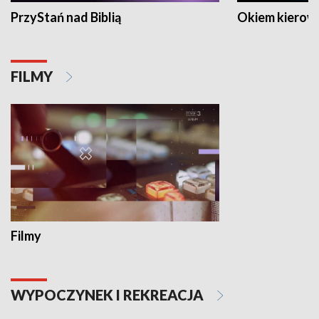
PrzyStań nad Biblią
Okiem kierow
FILMY
Filmy
WYPOCZYNEK I REKREACJA