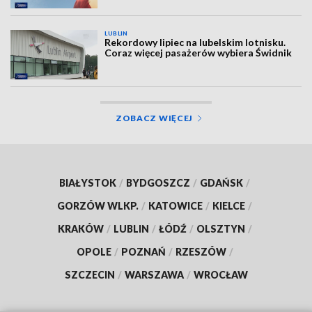
LUBLIN
Rekordowy lipiec na lubelskim lotnisku.
Coraz więcej pasażerów wybiera Świdnik
ZOBACZ WIĘCEJ
BIAŁYSTOK
/
BYDGOSZCZ
/
GDAŃSK
/
GORZÓW WLKP.
/
KATOWICE
/
KIELCE
/
KRAKÓW
/
LUBLIN
/
ŁÓDŹ
/
OLSZTYN
/
OPOLE
/
POZNAŃ
/
RZESZÓW
/
SZCZECIN
/
WARSZAWA
/
WROCŁAW