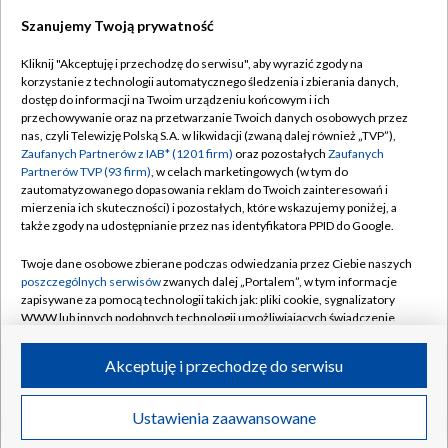
Szanujemy Twoją prywatność
Dołącz do nas:
Kliknij "Akceptuję i przechodzę do serwisu", aby wyrazić zgody na
korzystanie z technologii automatycznego śledzenia i zbierania danych,
TVP
dostęp do informacji na Twoim urządzeniu końcowym i ich
Abonament TVP
przechowywanie oraz na przetwarzanie Twoich danych osobowych przez
Regulamin TVP
nas, czyli Telewizję Polską S.A. w likwidacji (zwaną dalej również „TVP”),
Emisja w TVP
Polityka prywatności
Zaufanych Partnerów z IAB* (1201 firm)
oraz pozostałych
Zaufanych
Partnerów TVP (93 firm)
, w celach marketingowych (w tym do
Centrum informacji TVP
Moje zgody
zautomatyzowanego dopasowania reklam do Twoich zainteresowań i
mierzenia ich skuteczności) i pozostałych, które wskazujemy poniżej, a
Naziemna Telewizja Cyfrowa
Pomoc
także zgody na udostępnianie przez nas identyfikatora PPID do Google.
Sklep TVP
Biuro reklamy
Twoje dane osobowe zbierane podczas odwiedzania przez Ciebie naszych
Rada Programowa
Kontakt
poszczególnych serwisów
zwanych dalej „Portalem”, w tym informacje
zapisywane za pomocą technologii takich jak: pliki cookie, sygnalizatory
System NOS
WWW lub innych podobnych technologii umożliwiających świadczenie
dopasowanych i bezpiecznych usług, personalizację treści oraz reklam,
Informacje o nadawcy
Kanały
udostępnianie funkcji mediów społecznościowych oraz analizowanie
Akceptuję i przechodzę do serwisu
ruchu w Internecie.
Program dla prasy
©2026 Telewizja Polska S.A. w likwidacji
Biuro Reklamy
Twoje dane osobowe zbierane podczas odwiedzania przez Ciebie
Ustawienia zaawansowane
poszczególnych serwisów
na Portalu, takie jak adresy IP, identyfikatory
Ogłoszenie przetargowe
Twoich urządzeń końcowych i identyfikatory plików cookie, informacje o