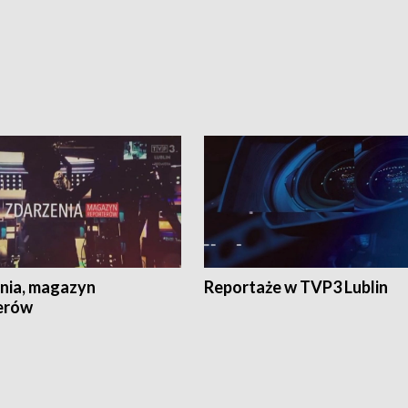
nia, magazyn
Reportaże w TVP3 Lublin
erów