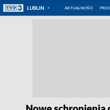
POWRÓT DO
LUBLIN
AKTUALNOŚCI
PRO
TVP REGIONY
Nowe schronienia 