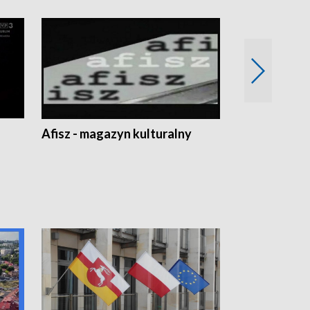
Afisz - magazyn kulturalny
Zobacz, co s