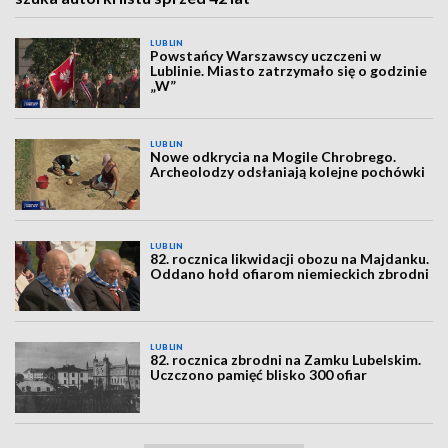
LUBLIN
Powstańcy Warszawscy uczczeni w
Lublinie. Miasto zatrzymało się o godzinie
„W”
LUBLIN
Nowe odkrycia na Mogile Chrobrego.
Archeolodzy odsłaniają kolejne pochówki
LUBLIN
82. rocznica likwidacji obozu na Majdanku.
Oddano hołd ofiarom niemieckich zbrodni
LUBLIN
82. rocznica zbrodni na Zamku Lubelskim.
Uczczono pamięć blisko 300 ofiar