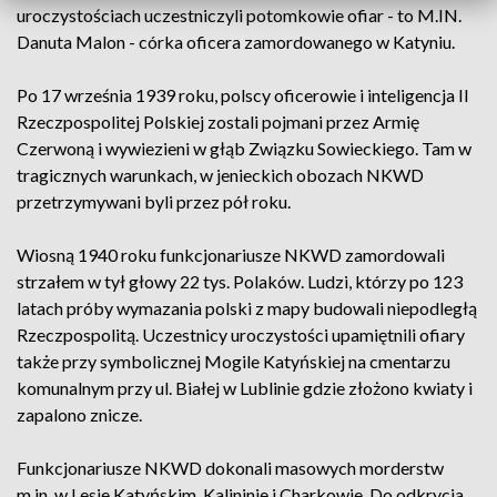
uroczystościach uczestniczyli potomkowie ofiar - to M.IN.
Danuta Malon - córka oficera zamordowanego w Katyniu.
Po 17 września 1939 roku, polscy oficerowie i inteligencja II
Rzeczpospolitej Polskiej zostali pojmani przez Armię
Czerwoną i wywiezieni w głąb Związku Sowieckiego. Tam w
tragicznych warunkach, w jenieckich obozach NKWD
przetrzymywani byli przez pół roku.
Wiosną 1940 roku funkcjonariusze NKWD zamordowali
strzałem w tył głowy 22 tys. Polaków. Ludzi, którzy po 123
latach próby wymazania polski z mapy budowali niepodległą
Rzeczpospolitą. Uczestnicy uroczystości upamiętnili ofiary
także przy symbolicznej Mogile Katyńskiej na cmentarzu
komunalnym przy ul. Białej w Lublinie gdzie złożono kwiaty i
zapalono znicze.
Funkcjonariusze NKWD dokonali masowych morderstw
m.in. w Lesie Katyńskim, Kalininie i Charkowie. Do odkrycia