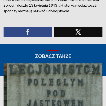
zbrodni doszło 13 kwietnia 1943 r. Historycy wciąż toczą
spór czy można ją nazwać ludobójstwem.
ZOBACZ TAKŻE