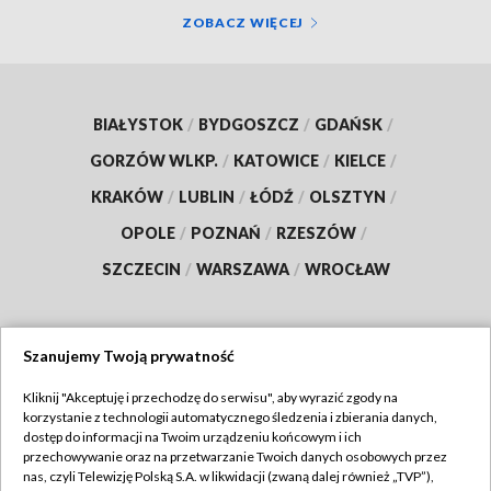
ZOBACZ WIĘCEJ
BIAŁYSTOK
/
BYDGOSZCZ
/
GDAŃSK
/
GORZÓW WLKP.
/
KATOWICE
/
KIELCE
/
KRAKÓW
/
LUBLIN
/
ŁÓDŹ
/
OLSZTYN
/
OPOLE
/
POZNAŃ
/
RZESZÓW
/
SZCZECIN
/
WARSZAWA
/
WROCŁAW
Szanujemy Twoją prywatność
Dołącz do nas:
Kliknij "Akceptuję i przechodzę do serwisu", aby wyrazić zgody na
korzystanie z technologii automatycznego śledzenia i zbierania danych,
TVP
dostęp do informacji na Twoim urządzeniu końcowym i ich
Abonament TVP
przechowywanie oraz na przetwarzanie Twoich danych osobowych przez
Regulamin TVP
nas, czyli Telewizję Polską S.A. w likwidacji (zwaną dalej również „TVP”),