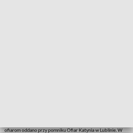
Obchody 84. rocznicy zbrodni katyńskiej w Lublinie
Dziś w Lublinie upamiętniono ofiary zbrodni
katyńskiej. W tym roku przypada 84. rocznica
mordu którego dokonali Sowieci. Zabili blisko 22
tysiące Polaków - oficerów Wojska Polskiego,
policjantów, urzędników, lekarzy i uczonych, ludzi
którzy stanowili elitę narodu.
Funkcjonariusze NKDW rozstrzelali ludność cywilną, a także
oficerów Wojska Polskiego i Państwowej Policji. Hołd
ofiarom oddano przy pomniku Ofiar Katynia w Lublinie. W