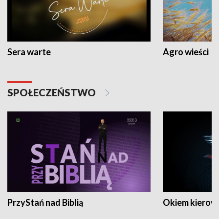
Sera warte
Agro wieści
SPOŁECZEŃSTWO
PrzyStań nad Biblią
Okiem kierow