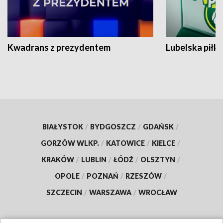
Kwadrans z prezydentem
Lubelska piłk
BIAŁYSTOK
/
BYDGOSZCZ
/
GDAŃSK
/
GORZÓW WLKP.
/
KATOWICE
/
KIELCE
/
KRAKÓW
/
LUBLIN
/
ŁÓDŹ
/
OLSZTYN
/
OPOLE
/
POZNAŃ
/
RZESZÓW
/
SZCZECIN
/
WARSZAWA
/
WROCŁAW