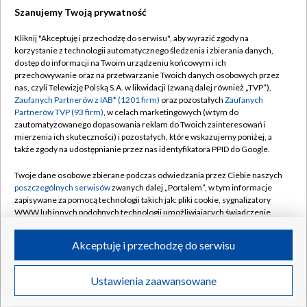
Szanujemy Twoją prywatność
Dołącz do nas:
Kliknij "Akceptuję i przechodzę do serwisu", aby wyrazić zgody na
korzystanie z technologii automatycznego śledzenia i zbierania danych,
TVP
dostęp do informacji na Twoim urządzeniu końcowym i ich
Abonament TVP
przechowywanie oraz na przetwarzanie Twoich danych osobowych przez
Regulamin TVP
nas, czyli Telewizję Polską S.A. w likwidacji (zwaną dalej również „TVP”),
Emisja w TVP
Polityka prywatności
Zaufanych Partnerów z IAB* (1201 firm)
oraz pozostałych
Zaufanych
Partnerów TVP (93 firm)
, w celach marketingowych (w tym do
Centrum informacji TVP
Moje zgody
zautomatyzowanego dopasowania reklam do Twoich zainteresowań i
mierzenia ich skuteczności) i pozostałych, które wskazujemy poniżej, a
Naziemna Telewizja Cyfrowa
Pomoc
także zgody na udostępnianie przez nas identyfikatora PPID do Google.
Sklep TVP
Biuro reklamy
Twoje dane osobowe zbierane podczas odwiedzania przez Ciebie naszych
Rada Programowa
Kontakt
poszczególnych serwisów
zwanych dalej „Portalem”, w tym informacje
zapisywane za pomocą technologii takich jak: pliki cookie, sygnalizatory
System NOS
WWW lub innych podobnych technologii umożliwiających świadczenie
dopasowanych i bezpiecznych usług, personalizację treści oraz reklam,
Informacje o nadawcy
Kanały
udostępnianie funkcji mediów społecznościowych oraz analizowanie
Akceptuję i przechodzę do serwisu
ruchu w Internecie.
Program dla prasy
©2026 Telewizja Polska S.A. w likwidacji
Biuro Reklamy
Twoje dane osobowe zbierane podczas odwiedzania przez Ciebie
Ustawienia zaawansowane
poszczególnych serwisów
na Portalu, takie jak adresy IP, identyfikatory
Ogłoszenie przetargowe
Twoich urządzeń końcowych i identyfikatory plików cookie, informacje o