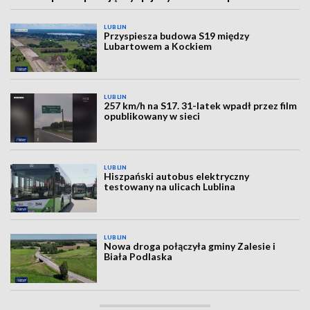
LUBLIN
Przyspiesza budowa S19 między
Lubartowem a Kockiem
LUBLIN
257 km/h na S17. 31-latek wpadł przez film
opublikowany w sieci
LUBLIN
Hiszpański autobus elektryczny
testowany na ulicach Lublina
LUBLIN
Nowa droga połączyła gminy Zalesie i
Biała Podlaska