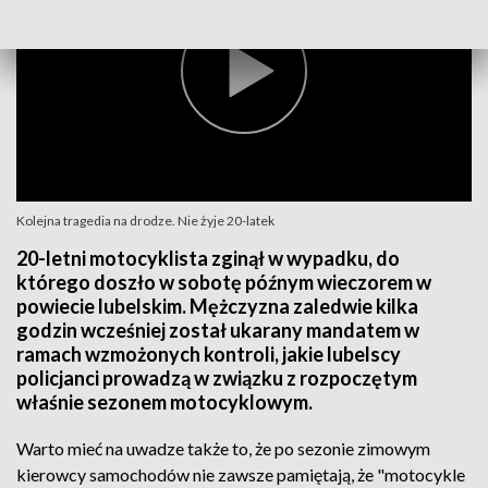
Kolejna tragedia na drodze. Nie żyje 20-latek
20-letni motocyklista zginął w wypadku, do
którego doszło w sobotę późnym wieczorem w
powiecie lubelskim. Mężczyzna zaledwie kilka
godzin wcześniej został ukarany mandatem w
ramach wzmożonych kontroli, jakie lubelscy
policjanci prowadzą w związku z rozpoczętym
właśnie sezonem motocyklowym.
Warto mieć na uwadze także to, że po sezonie zimowym
kierowcy samochodów nie zawsze pamiętają, że "motocykle