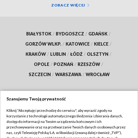
ZOBACZ WIĘCEJ
BIAŁYSTOK
/
BYDGOSZCZ
/
GDAŃSK
/
GORZÓW WLKP.
/
KATOWICE
/
KIELCE
/
KRAKÓW
/
LUBLIN
/
ŁÓDŹ
/
OLSZTYN
/
OPOLE
/
POZNAŃ
/
RZESZÓW
/
SZCZECIN
/
WARSZAWA
/
WROCŁAW
Szanujemy Twoją prywatność
Dołącz do nas:
Kliknij "Akceptuję i przechodzę do serwisu", aby wyrazić zgody na
korzystanie z technologii automatycznego śledzenia i zbierania danych,
TVP
dostęp do informacji na Twoim urządzeniu końcowym i ich
Abonament TVP
przechowywanie oraz na przetwarzanie Twoich danych osobowych przez
Regulamin TVP
nas, czyli Telewizję Polską S.A. w likwidacji (zwaną dalej również „TVP”),
Emisja w TVP