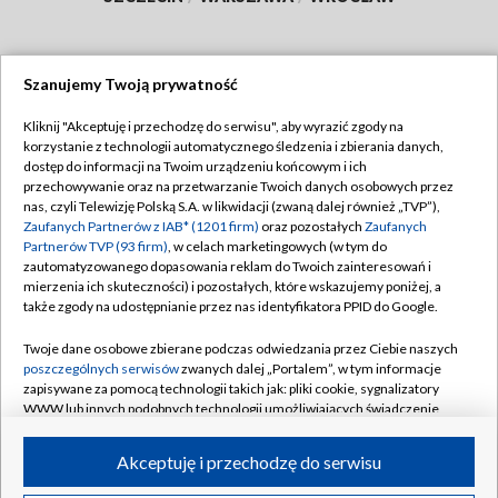
Szanujemy Twoją prywatność
Dołącz do nas:
Kliknij "Akceptuję i przechodzę do serwisu", aby wyrazić zgody na
korzystanie z technologii automatycznego śledzenia i zbierania danych,
TVP
dostęp do informacji na Twoim urządzeniu końcowym i ich
Abonament TVP
przechowywanie oraz na przetwarzanie Twoich danych osobowych przez
Regulamin TVP
nas, czyli Telewizję Polską S.A. w likwidacji (zwaną dalej również „TVP”),
Emisja w TVP
Polityka prywatności
Zaufanych Partnerów z IAB* (1201 firm)
oraz pozostałych
Zaufanych
Partnerów TVP (93 firm)
, w celach marketingowych (w tym do
Centrum informacji TVP
Moje zgody
zautomatyzowanego dopasowania reklam do Twoich zainteresowań i
mierzenia ich skuteczności) i pozostałych, które wskazujemy poniżej, a
Naziemna Telewizja Cyfrowa
Pomoc
także zgody na udostępnianie przez nas identyfikatora PPID do Google.
Sklep TVP
Biuro reklamy
Twoje dane osobowe zbierane podczas odwiedzania przez Ciebie naszych
Rada Programowa
Kontakt
poszczególnych serwisów
zwanych dalej „Portalem”, w tym informacje
zapisywane za pomocą technologii takich jak: pliki cookie, sygnalizatory
System NOS
WWW lub innych podobnych technologii umożliwiających świadczenie
dopasowanych i bezpiecznych usług, personalizację treści oraz reklam,
Informacje o nadawcy
Kanały
udostępnianie funkcji mediów społecznościowych oraz analizowanie
Akceptuję i przechodzę do serwisu
ruchu w Internecie.
Program dla prasy
©2026 Telewizja Polska S.A. w likwidacji