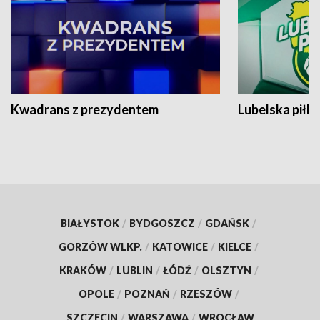
Kwadrans z prezydentem
Lubelska piłk
BIAŁYSTOK
/
BYDGOSZCZ
/
GDAŃSK
/
GORZÓW WLKP.
/
KATOWICE
/
KIELCE
/
KRAKÓW
/
LUBLIN
/
ŁÓDŹ
/
OLSZTYN
/
OPOLE
/
POZNAŃ
/
RZESZÓW
/
SZCZECIN
/
WARSZAWA
/
WROCŁAW