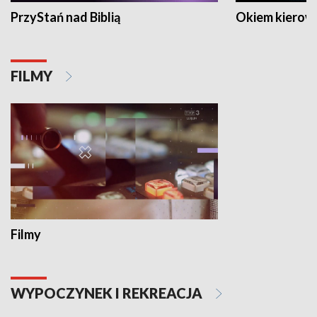
PrzyStań nad Biblią
Okiem kierow
FILMY
Filmy
WYPOCZYNEK I REKREACJA