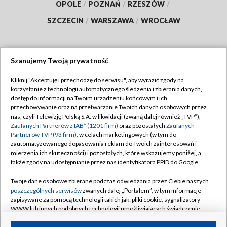
OPOLE
/
POZNAŃ
/
RZESZÓW
/
SZCZECIN
/
WARSZAWA
/
WROCŁAW
Szanujemy Twoją prywatność
Dołącz do nas:
Kliknij "Akceptuję i przechodzę do serwisu", aby wyrazić zgody na
korzystanie z technologii automatycznego śledzenia i zbierania danych,
TVP
dostęp do informacji na Twoim urządzeniu końcowym i ich
Abonament TVP
przechowywanie oraz na przetwarzanie Twoich danych osobowych przez
Regulamin TVP
nas, czyli Telewizję Polską S.A. w likwidacji (zwaną dalej również „TVP”),
Emisja w TVP
Polityka prywatności
Zaufanych Partnerów z IAB* (1201 firm)
oraz pozostałych
Zaufanych
Partnerów TVP (93 firm)
, w celach marketingowych (w tym do
Centrum informacji TVP
Moje zgody
zautomatyzowanego dopasowania reklam do Twoich zainteresowań i
mierzenia ich skuteczności) i pozostałych, które wskazujemy poniżej, a
Naziemna Telewizja Cyfrowa
Pomoc
także zgody na udostępnianie przez nas identyfikatora PPID do Google.
Sklep TVP
Biuro reklamy
Twoje dane osobowe zbierane podczas odwiedzania przez Ciebie naszych
Rada Programowa
Kontakt
poszczególnych serwisów
zwanych dalej „Portalem”, w tym informacje
zapisywane za pomocą technologii takich jak: pliki cookie, sygnalizatory
System NOS
WWW lub innych podobnych technologii umożliwiających świadczenie
dopasowanych i bezpiecznych usług, personalizację treści oraz reklam,
Informacje o nadawcy
Kanały
udostępnianie funkcji mediów społecznościowych oraz analizowanie