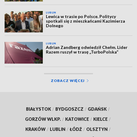
LUBLIN
Lewica w trasie po Polsce. Politycy
spotkali się z mieszkańcami Kazimierza
Dolnego
LUBLIN
Adrian Zandberg odwiedził Chełm. Lider
Razem ruszył w trasę „TurboPolska”
ZOBACZ WIĘCEJ
BIAŁYSTOK
/
BYDGOSZCZ
/
GDAŃSK
/
GORZÓW WLKP.
/
KATOWICE
/
KIELCE
/
KRAKÓW
/
LUBLIN
/
ŁÓDŹ
/
OLSZTYN
/