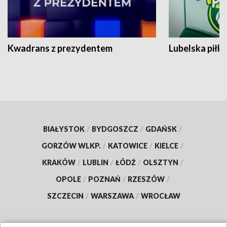
Kwadrans z prezydentem
Lubelska piłk
BIAŁYSTOK
/
BYDGOSZCZ
/
GDAŃSK
/
GORZÓW WLKP.
/
KATOWICE
/
KIELCE
/
KRAKÓW
/
LUBLIN
/
ŁÓDŹ
/
OLSZTYN
/
OPOLE
/
POZNAŃ
/
RZESZÓW
/
SZCZECIN
/
WARSZAWA
/
WROCŁAW