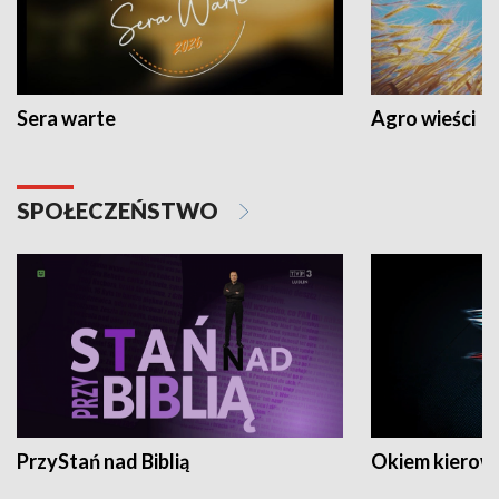
Sera warte
Agro wieści
SPOŁECZEŃSTWO
PrzyStań nad Biblią
Okiem kierow