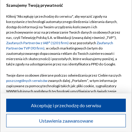
Szanujemy Twoją prywatność
Dołącz do nas:
Kliknij "Akceptuję i przechodzę do serwisu", aby wyrazić zgody na
korzystanie z technologii automatycznego śledzenia i zbierania danych,
TVP
dostęp do informacji na Twoim urządzeniu końcowym i ich
Abonament TVP
przechowywanie oraz na przetwarzanie Twoich danych osobowych przez
Regulamin TVP
nas, czyli Telewizję Polską S.A. w likwidacji (zwaną dalej również „TVP”),
Emisja w TVP
Polityka prywatności
Zaufanych Partnerów z IAB* (1201 firm)
oraz pozostałych
Zaufanych
Partnerów TVP (93 firm)
, w celach marketingowych (w tym do
Centrum informacji TVP
Moje zgody
zautomatyzowanego dopasowania reklam do Twoich zainteresowań i
mierzenia ich skuteczności) i pozostałych, które wskazujemy poniżej, a
Naziemna Telewizja Cyfrowa
Pomoc
także zgody na udostępnianie przez nas identyfikatora PPID do Google.
Sklep TVP
Biuro reklamy
Twoje dane osobowe zbierane podczas odwiedzania przez Ciebie naszych
Rada Programowa
Kontakt
poszczególnych serwisów
zwanych dalej „Portalem”, w tym informacje
zapisywane za pomocą technologii takich jak: pliki cookie, sygnalizatory
System NOS
WWW lub innych podobnych technologii umożliwiających świadczenie
dopasowanych i bezpiecznych usług, personalizację treści oraz reklam,
Informacje o nadawcy
Kanały
udostępnianie funkcji mediów społecznościowych oraz analizowanie
Akceptuję i przechodzę do serwisu
ruchu w Internecie.
Program dla prasy
©2026 Telewizja Polska S.A. w likwidacji
Biuro Reklamy
Twoje dane osobowe zbierane podczas odwiedzania przez Ciebie
Ustawienia zaawansowane
poszczególnych serwisów
na Portalu, takie jak adresy IP, identyfikatory
Ogłoszenie przetargowe
Twoich urządzeń końcowych i identyfikatory plików cookie, informacje o