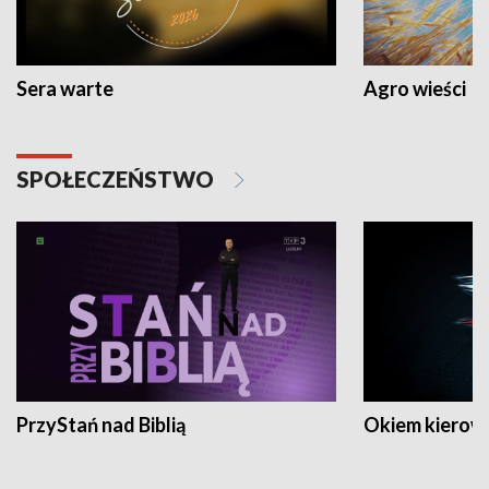
Sera warte
Agro wieści
SPOŁECZEŃSTWO
PrzyStań nad Biblią
Okiem kierow