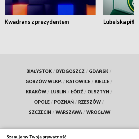
Kwadrans z prezydentem
Lubelska piłk
BIAŁYSTOK
/
BYDGOSZCZ
/
GDAŃSK
/
GORZÓW WLKP.
/
KATOWICE
/
KIELCE
/
KRAKÓW
/
LUBLIN
/
ŁÓDŹ
/
OLSZTYN
/
OPOLE
/
POZNAŃ
/
RZESZÓW
/
SZCZECIN
/
WARSZAWA
/
WROCŁAW
Szanujemy Twoją prywatność