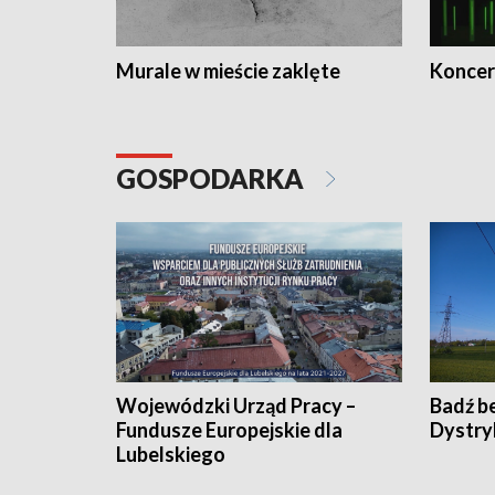
Murale w mieście zaklęte
Koncer
GOSPODARKA
Wojewódzki Urząd Pracy –
Badź b
Fundusze Europejskie dla
Dystry
Lubelskiego