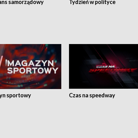
ans samorządowy
Tydzień w polityce
yn sportowy
Czas na speedway