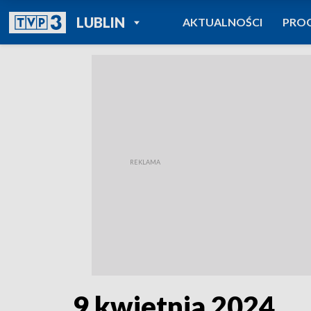
POWRÓT DO
LUBLIN
AKTUALNOŚCI
PRO
TVP REGIONY
9 kwietnia 2024