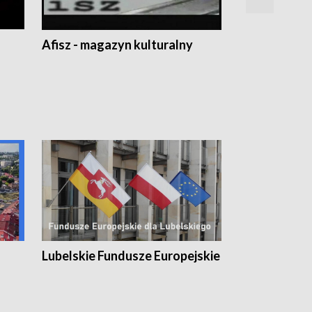
Afisz - magazyn kulturalny
Zobacz, co s
Lubelskie Fundusze Europejskie