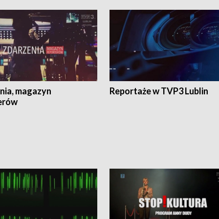
nia, magazyn
Reportaże w TVP3 Lublin
erów