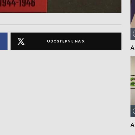
UDOSTĘPNIJ NA X
A
A