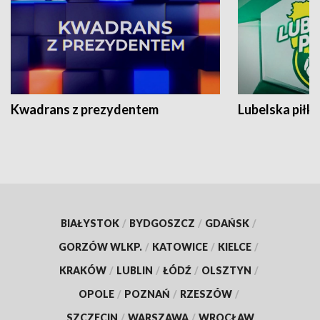
Kwadrans z prezydentem
Lubelska piłk
BIAŁYSTOK
/
BYDGOSZCZ
/
GDAŃSK
/
GORZÓW WLKP.
/
KATOWICE
/
KIELCE
/
KRAKÓW
/
LUBLIN
/
ŁÓDŹ
/
OLSZTYN
/
OPOLE
/
POZNAŃ
/
RZESZÓW
/
SZCZECIN
/
WARSZAWA
/
WROCŁAW