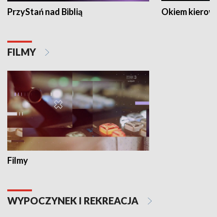
PrzyStań nad Biblią
Okiem kierow
FILMY
Filmy
WYPOCZYNEK I REKREACJA