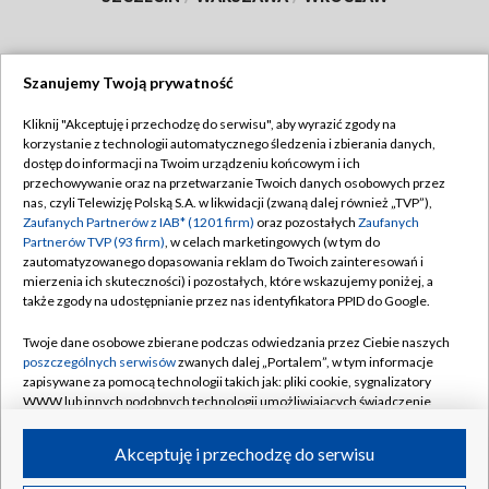
Szanujemy Twoją prywatność
Dołącz do nas:
Kliknij "Akceptuję i przechodzę do serwisu", aby wyrazić zgody na
korzystanie z technologii automatycznego śledzenia i zbierania danych,
TVP
dostęp do informacji na Twoim urządzeniu końcowym i ich
Abonament TVP
przechowywanie oraz na przetwarzanie Twoich danych osobowych przez
Regulamin TVP
nas, czyli Telewizję Polską S.A. w likwidacji (zwaną dalej również „TVP”),
Emisja w TVP
Polityka prywatności
Zaufanych Partnerów z IAB* (1201 firm)
oraz pozostałych
Zaufanych
Partnerów TVP (93 firm)
, w celach marketingowych (w tym do
Centrum informacji TVP
Moje zgody
zautomatyzowanego dopasowania reklam do Twoich zainteresowań i
mierzenia ich skuteczności) i pozostałych, które wskazujemy poniżej, a
Naziemna Telewizja Cyfrowa
Pomoc
także zgody na udostępnianie przez nas identyfikatora PPID do Google.
Sklep TVP
Biuro reklamy
Twoje dane osobowe zbierane podczas odwiedzania przez Ciebie naszych
Rada Programowa
Kontakt
poszczególnych serwisów
zwanych dalej „Portalem”, w tym informacje
zapisywane za pomocą technologii takich jak: pliki cookie, sygnalizatory
System NOS
WWW lub innych podobnych technologii umożliwiających świadczenie
dopasowanych i bezpiecznych usług, personalizację treści oraz reklam,
Informacje o nadawcy
Kanały
udostępnianie funkcji mediów społecznościowych oraz analizowanie
Akceptuję i przechodzę do serwisu
ruchu w Internecie.
Program dla prasy
©2026 Telewizja Polska S.A. w likwidacji