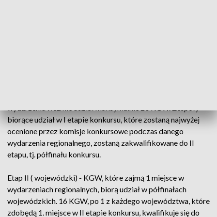
którego link jest dostępny na stronie www.bitwaregionow.pl .
Konkurs zostanie przeprowadzony w trzech etapach:
Etap I (regionalny) - Komisja kwalifikacyjna, na podstawie
oceny formularzy zgłoszeniowych, utworzy listę rankingową
prac konkursowych. Do udziału w wydarzeniach
regionalnych I etapu konkursu przejdą KGW, które znajdą się
na najwyższych pozycjach list rankingowych. W każdym
wydarzeniu weźmie udział maksymalnie 20 KGW. Zespoły
biorące udział w I etapie konkursu, które zostaną najwyżej
ocenione przez komisje konkursowe podczas danego
wydarzenia regionalnego, zostaną zakwalifikowane do II
etapu, tj. półfinału konkursu.
Etap II ( wojewódzki) - KGW, które zajmą 1 miejsce w
wydarzeniach regionalnych, biorą udział w półfinałach
wojewódzkich. 16 KGW, po 1 z każdego województwa, które
zdobędą 1. miejsce w II etapie konkursu, kwalifikuje się do