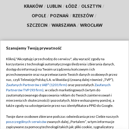
KRAKÓW
/
LUBLIN
/
ŁÓDŹ
/
OLSZTYN
/
OPOLE
/
POZNAŃ
/
RZESZÓW
/
SZCZECIN
/
WARSZAWA
/
WROCŁAW
Szanujemy Twoją prywatność
Dołącz do nas:
Kliknij "Akceptuję i przechodzę do serwisu", aby wyrazić zgody na
korzystanie z technologii automatycznego śledzenia i zbierania danych,
TVP
dostęp do informacji na Twoim urządzeniu końcowym i ich
Abonament TVP
przechowywanie oraz na przetwarzanie Twoich danych osobowych przez
Regulamin TVP
nas, czyli Telewizję Polską S.A. w likwidacji (zwaną dalej również „TVP”),
Emisja w TVP
Polityka prywatności
Zaufanych Partnerów z IAB* (1201 firm)
oraz pozostałych
Zaufanych
Partnerów TVP (93 firm)
, w celach marketingowych (w tym do
Centrum informacji TVP
Moje zgody
zautomatyzowanego dopasowania reklam do Twoich zainteresowań i
mierzenia ich skuteczności) i pozostałych, które wskazujemy poniżej, a
Naziemna Telewizja Cyfrowa
Pomoc
także zgody na udostępnianie przez nas identyfikatora PPID do Google.
Sklep TVP
Biuro reklamy
Twoje dane osobowe zbierane podczas odwiedzania przez Ciebie naszych
Rada Programowa
Kontakt
poszczególnych serwisów
zwanych dalej „Portalem”, w tym informacje
zapisywane za pomocą technologii takich jak: pliki cookie, sygnalizatory