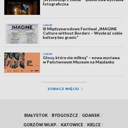
fotograficzna
LUBLIN
III Międzynarodowy Festiwal „IMAGINE
Culture without Borders – Wyobraź sobie
kulturę bez granic”
LUBLIN
Głosy, które nie milkną” – nowa wystawa
w Państwowym Muzeum na Majdanku
ZOBACZ WIĘCEJ
BIAŁYSTOK
/
BYDGOSZCZ
/
GDAŃSK
/
GORZÓW WLKP.
/
KATOWICE
/
KIELCE
/