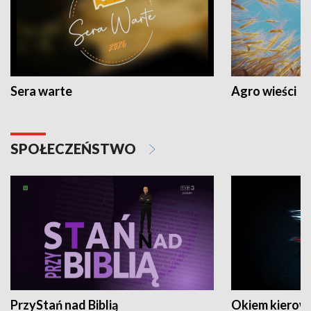
Sera warte
Agro wieści
SPOŁECZEŃSTWO
PrzyStań nad Biblią
Okiem kierow