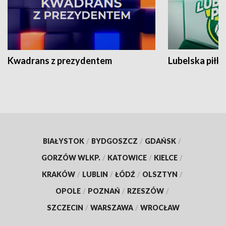
Kwadrans z prezydentem
Lubelska piłk
BIAŁYSTOK
/
BYDGOSZCZ
/
GDAŃSK
/
GORZÓW WLKP.
/
KATOWICE
/
KIELCE
/
KRAKÓW
/
LUBLIN
/
ŁÓDŹ
/
OLSZTYN
/
OPOLE
/
POZNAŃ
/
RZESZÓW
/
SZCZECIN
/
WARSZAWA
/
WROCŁAW