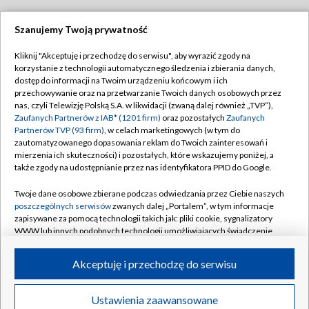
Szanujemy Twoją prywatność
Dołącz do nas:
Kliknij "Akceptuję i przechodzę do serwisu", aby wyrazić zgody na
korzystanie z technologii automatycznego śledzenia i zbierania danych,
TVP
dostęp do informacji na Twoim urządzeniu końcowym i ich
Abonament TVP
przechowywanie oraz na przetwarzanie Twoich danych osobowych przez
Regulamin TVP
nas, czyli Telewizję Polską S.A. w likwidacji (zwaną dalej również „TVP”),
Emisja w TVP
Polityka prywatności
Zaufanych Partnerów z IAB* (1201 firm)
oraz pozostałych
Zaufanych
Partnerów TVP (93 firm)
, w celach marketingowych (w tym do
Centrum informacji TVP
Moje zgody
zautomatyzowanego dopasowania reklam do Twoich zainteresowań i
mierzenia ich skuteczności) i pozostałych, które wskazujemy poniżej, a
Naziemna Telewizja Cyfrowa
Pomoc
także zgody na udostępnianie przez nas identyfikatora PPID do Google.
Sklep TVP
Biuro reklamy
Twoje dane osobowe zbierane podczas odwiedzania przez Ciebie naszych
Rada Programowa
Kontakt
poszczególnych serwisów
zwanych dalej „Portalem”, w tym informacje
zapisywane za pomocą technologii takich jak: pliki cookie, sygnalizatory
System NOS
WWW lub innych podobnych technologii umożliwiających świadczenie
dopasowanych i bezpiecznych usług, personalizację treści oraz reklam,
Informacje o nadawcy
Kanały
udostępnianie funkcji mediów społecznościowych oraz analizowanie
Akceptuję i przechodzę do serwisu
ruchu w Internecie.
Program dla prasy
©2026 Telewizja Polska S.A. w likwidacji
Biuro Reklamy
Twoje dane osobowe zbierane podczas odwiedzania przez Ciebie
Ustawienia zaawansowane
poszczególnych serwisów
na Portalu, takie jak adresy IP, identyfikatory