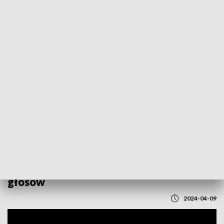
POWRÓT DO
LUBLIN
TVP REGIONY
Lubelskie z wyborczymi rekordzistami.
Marcin Sulowski uzyskał 90 procent
głosów
2024-04-09