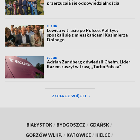
przerzucają się odpowiedzialnością
LUBLIN
Lewica w trasie po Polsce. Politycy
spotkali się z mieszkańcami Kazimierza
Dolnego
LUBLIN
Adrian Zandberg odwiedził Chełm. Lider
Razem ruszył w trasę „TurboPolska”
ZOBACZ WIĘCEJ
BIAŁYSTOK
/
BYDGOSZCZ
/
GDAŃSK
/
GORZÓW WLKP.
/
KATOWICE
/
KIELCE
/