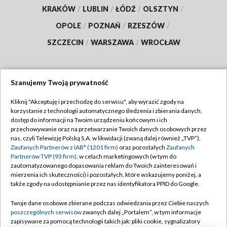
KRAKÓW
/
LUBLIN
/
ŁÓDŹ
/
OLSZTYN
/
OPOLE
/
POZNAŃ
/
RZESZÓW
/
SZCZECIN
/
WARSZAWA
/
WROCŁAW
Szanujemy Twoją prywatność
Dołącz do nas:
Kliknij "Akceptuję i przechodzę do serwisu", aby wyrazić zgody na
korzystanie z technologii automatycznego śledzenia i zbierania danych,
TVP
dostęp do informacji na Twoim urządzeniu końcowym i ich
Abonament TVP
przechowywanie oraz na przetwarzanie Twoich danych osobowych przez
Regulamin TVP
nas, czyli Telewizję Polską S.A. w likwidacji (zwaną dalej również „TVP”),
Emisja w TVP
Polityka prywatności
Zaufanych Partnerów z IAB* (1201 firm)
oraz pozostałych
Zaufanych
Partnerów TVP (93 firm)
, w celach marketingowych (w tym do
Centrum informacji TVP
Moje zgody
zautomatyzowanego dopasowania reklam do Twoich zainteresowań i
mierzenia ich skuteczności) i pozostałych, które wskazujemy poniżej, a
Naziemna Telewizja Cyfrowa
Pomoc
także zgody na udostępnianie przez nas identyfikatora PPID do Google.
Sklep TVP
Biuro reklamy
Twoje dane osobowe zbierane podczas odwiedzania przez Ciebie naszych
Rada Programowa
Kontakt
poszczególnych serwisów
zwanych dalej „Portalem”, w tym informacje
zapisywane za pomocą technologii takich jak: pliki cookie, sygnalizatory
System NOS