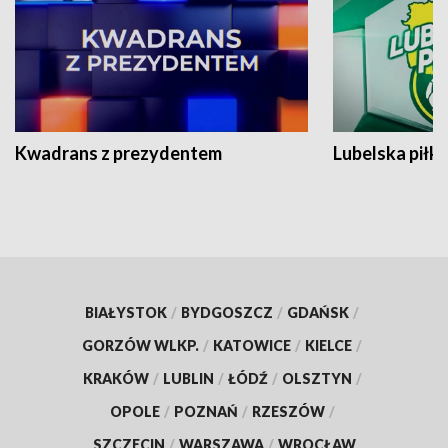
Kwadrans z prezydentem
Lubelska piłk
BIAŁYSTOK
/
BYDGOSZCZ
/
GDAŃSK
/
GORZÓW WLKP.
/
KATOWICE
/
KIELCE
/
KRAKÓW
/
LUBLIN
/
ŁÓDŹ
/
OLSZTYN
/
OPOLE
/
POZNAŃ
/
RZESZÓW
/
SZCZECIN
/
WARSZAWA
/
WROCŁAW