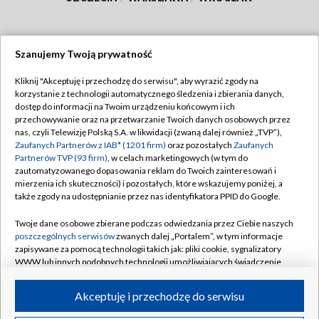
Szanujemy Twoją prywatność
Dołącz do nas:
Kliknij "Akceptuję i przechodzę do serwisu", aby wyrazić zgody na
korzystanie z technologii automatycznego śledzenia i zbierania danych,
TVP
dostęp do informacji na Twoim urządzeniu końcowym i ich
Abonament TVP
przechowywanie oraz na przetwarzanie Twoich danych osobowych przez
Regulamin TVP
nas, czyli Telewizję Polską S.A. w likwidacji (zwaną dalej również „TVP”),
Emisja w TVP
Polityka prywatności
Zaufanych Partnerów z IAB* (1201 firm)
oraz pozostałych
Zaufanych
Partnerów TVP (93 firm)
, w celach marketingowych (w tym do
Centrum informacji TVP
Moje zgody
zautomatyzowanego dopasowania reklam do Twoich zainteresowań i
mierzenia ich skuteczności) i pozostałych, które wskazujemy poniżej, a
Naziemna Telewizja Cyfrowa
Pomoc
także zgody na udostępnianie przez nas identyfikatora PPID do Google.
Sklep TVP
Biuro reklamy
Twoje dane osobowe zbierane podczas odwiedzania przez Ciebie naszych
Rada Programowa
Kontakt
poszczególnych serwisów
zwanych dalej „Portalem”, w tym informacje
zapisywane za pomocą technologii takich jak: pliki cookie, sygnalizatory
System NOS
WWW lub innych podobnych technologii umożliwiających świadczenie
dopasowanych i bezpiecznych usług, personalizację treści oraz reklam,
Informacje o nadawcy
Kanały
udostępnianie funkcji mediów społecznościowych oraz analizowanie
Akceptuję i przechodzę do serwisu
ruchu w Internecie.
Program dla prasy
©2026 Telewizja Polska S.A. w likwidacji