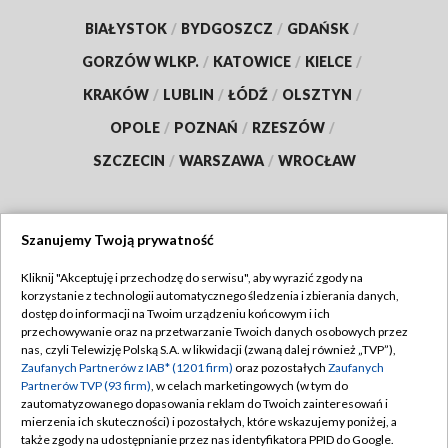
BIAŁYSTOK
/
BYDGOSZCZ
/
GDAŃSK
/
GORZÓW WLKP.
/
KATOWICE
/
KIELCE
/
KRAKÓW
/
LUBLIN
/
ŁÓDŹ
/
OLSZTYN
/
OPOLE
/
POZNAŃ
/
RZESZÓW
/
SZCZECIN
/
WARSZAWA
/
WROCŁAW
Szanujemy Twoją prywatność
Dołącz do nas:
Kliknij "Akceptuję i przechodzę do serwisu", aby wyrazić zgody na
korzystanie z technologii automatycznego śledzenia i zbierania danych,
TVP
dostęp do informacji na Twoim urządzeniu końcowym i ich
Abonament TVP
przechowywanie oraz na przetwarzanie Twoich danych osobowych przez
Regulamin TVP
nas, czyli Telewizję Polską S.A. w likwidacji (zwaną dalej również „TVP”),
Emisja w TVP
Polityka prywatności
Zaufanych Partnerów z IAB* (1201 firm)
oraz pozostałych
Zaufanych
Partnerów TVP (93 firm)
, w celach marketingowych (w tym do
Centrum informacji TVP
Moje zgody
zautomatyzowanego dopasowania reklam do Twoich zainteresowań i
mierzenia ich skuteczności) i pozostałych, które wskazujemy poniżej, a
Naziemna Telewizja Cyfrowa
Pomoc
także zgody na udostępnianie przez nas identyfikatora PPID do Google.