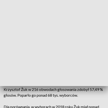
wideo
W Lublinie drugiej tury wyborów prezydenckich nie
będzie. Krzysztof Żuk pozostanie prezydentem
miasta. Znane też są wyniki w wyborach do rady
miasta Lublin.
Krzysztof Żuk w 216 obwodach głosowania zdobył 57,49 %
głosów. Poparło go ponad 68 tys. wyborców.
Dla porównania, w wyborach w 2018 roku Żuk miał ponad