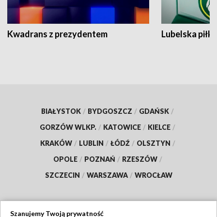
Kwadrans z prezydentem
Lubelska piłk
BIAŁYSTOK
/
BYDGOSZCZ
/
GDAŃSK
/
GORZÓW WLKP.
/
KATOWICE
/
KIELCE
/
KRAKÓW
/
LUBLIN
/
ŁÓDŹ
/
OLSZTYN
/
OPOLE
/
POZNAŃ
/
RZESZÓW
/
SZCZECIN
/
WARSZAWA
/
WROCŁAW
Szanujemy Twoją prywatność