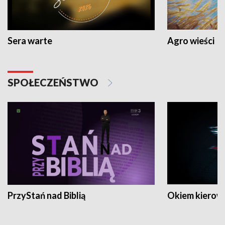
Sera warte
Agro wieści
SPOŁECZEŃSTWO
PrzyStań nad Biblią
Okiem kierow