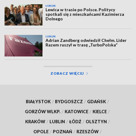
LUBLIN
Lewica w trasie po Polsce. Politycy
spotkali się z mieszkańcami Kazimierza
Dolnego
LUBLIN
Adrian Zandberg odwiedził Chełm. Lider
Razem ruszył w trasę „TurboPolska”
ZOBACZ WIĘCEJ
BIAŁYSTOK
/
BYDGOSZCZ
/
GDAŃSK
/
GORZÓW WLKP.
/
KATOWICE
/
KIELCE
/
KRAKÓW
/
LUBLIN
/
ŁÓDŹ
/
OLSZTYN
/
OPOLE
/
POZNAŃ
/
RZESZÓW
/