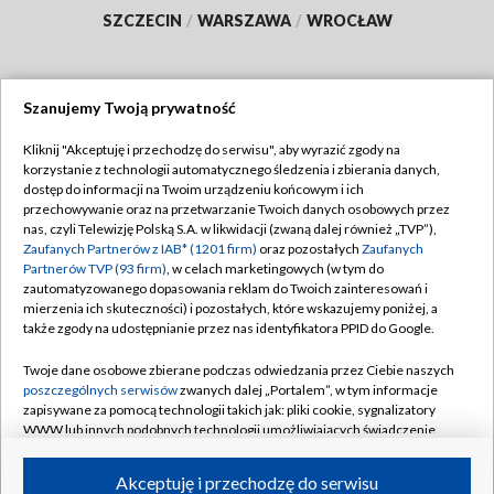
SZCZECIN
/
WARSZAWA
/
WROCŁAW
Szanujemy Twoją prywatność
Dołącz do nas:
Kliknij "Akceptuję i przechodzę do serwisu", aby wyrazić zgody na
korzystanie z technologii automatycznego śledzenia i zbierania danych,
TVP
dostęp do informacji na Twoim urządzeniu końcowym i ich
Abonament TVP
przechowywanie oraz na przetwarzanie Twoich danych osobowych przez
Regulamin TVP
nas, czyli Telewizję Polską S.A. w likwidacji (zwaną dalej również „TVP”),
Emisja w TVP
Polityka prywatności
Zaufanych Partnerów z IAB* (1201 firm)
oraz pozostałych
Zaufanych
Partnerów TVP (93 firm)
, w celach marketingowych (w tym do
Centrum informacji TVP
Moje zgody
zautomatyzowanego dopasowania reklam do Twoich zainteresowań i
mierzenia ich skuteczności) i pozostałych, które wskazujemy poniżej, a
Naziemna Telewizja Cyfrowa
Pomoc
także zgody na udostępnianie przez nas identyfikatora PPID do Google.
Sklep TVP
Biuro reklamy
Twoje dane osobowe zbierane podczas odwiedzania przez Ciebie naszych
Rada Programowa
Kontakt
poszczególnych serwisów
zwanych dalej „Portalem”, w tym informacje
zapisywane za pomocą technologii takich jak: pliki cookie, sygnalizatory
System NOS
WWW lub innych podobnych technologii umożliwiających świadczenie
dopasowanych i bezpiecznych usług, personalizację treści oraz reklam,
Informacje o nadawcy
Kanały
udostępnianie funkcji mediów społecznościowych oraz analizowanie
Akceptuję i przechodzę do serwisu
ruchu w Internecie.
Program dla prasy