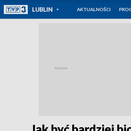
POWRÓT DO
LUBLIN
AKTUALNOŚCI
PRO
TVP REGIONY
Jak być bardziej 