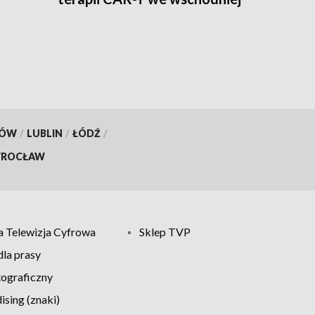
Polsce
KÓW
/
LUBLIN
/
ŁÓDŹ
/
ROCŁAW
 Telewizja Cyfrowa
Sklep TVP
la prasy
tograficzny
sing (znaki)