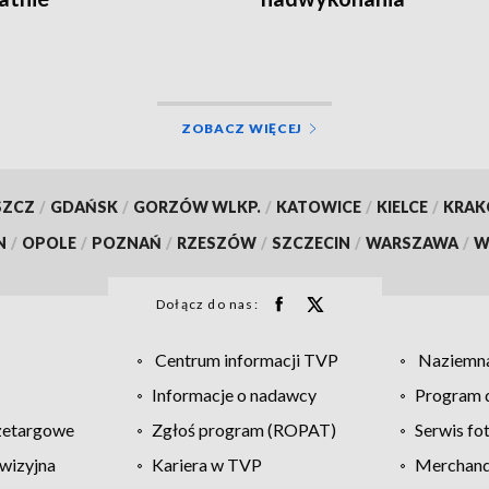
ZOBACZ WIĘCEJ
SZCZ
/
GDAŃSK
/
GORZÓW WLKP.
/
KATOWICE
/
KIELCE
/
KRA
N
/
OPOLE
/
POZNAŃ
/
RZESZÓW
/
SZCZECIN
/
WARSZAWA
/
W
Dołącz do nas:
Centrum informacji TVP
Naziemna
Informacje o nadawcy
Program d
zetargowe
Zgłoś program (ROPAT)
Serwis fo
wizyjna
Kariera w TVP
Merchandi