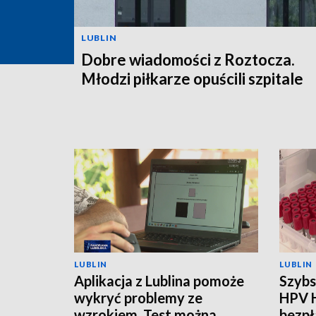
LUBLIN
Dobre wiadomości z Roztocza.
Młodzi piłkarze opuścili szpitale
LUBLIN
LUBLIN
Aplikacja z Lublina pomoże
Szybs
wykryć problemy ze
HPV 
wzrokiem. Test można
bezpł