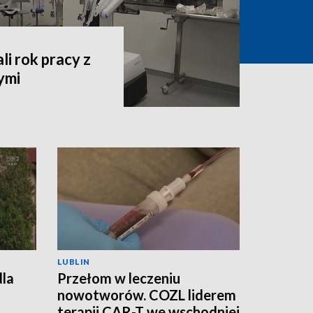
i rok pracy z
ymi
LUBLIN
dla
Przełom w leczeniu
nowotworów. COZL liderem
terapii CAR-T we wschodniej