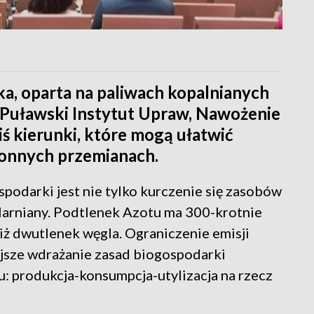
a, oparta na paliwach kopalnianych
 Puławski Instytut Upraw, Nawożenie
ś kierunki, które mogą ułatwić
ronnych przemianach.
podarki jest nie tylko kurczenie się zasobów
eplarniany. Podtlenek Azotu ma 300-krotnie
iż dwutlenek węgla. Ograniczenie emisji
jsze wdrażanie zasad biogospodarki
: produkcja-konsumpcja-utylizacja na rzecz