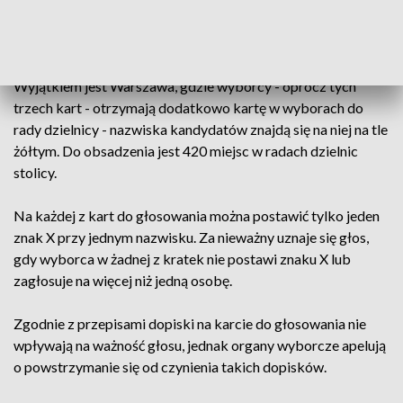
w miastach na prawach powiatu jest mniej, gdyż nie odbywają
się w nich wybory do rad powiatu.
Wyjątkiem jest Warszawa, gdzie wyborcy - oprócz tych
trzech kart - otrzymają dodatkowo kartę w wyborach do
rady dzielnicy - nazwiska kandydatów znajdą się na niej na tle
żółtym. Do obsadzenia jest 420 miejsc w radach dzielnic
stolicy.
Na każdej z kart do głosowania można postawić tylko jeden
znak X przy jednym nazwisku. Za nieważny uznaje się głos,
gdy wyborca w żadnej z kratek nie postawi znaku X lub
zagłosuje na więcej niż jedną osobę.
Zgodnie z przepisami dopiski na karcie do głosowania nie
wpływają na ważność głosu, jednak organy wyborcze apelują
o powstrzymanie się od czynienia takich dopisków.