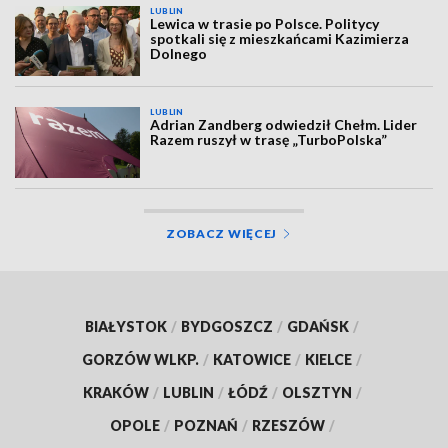
LUBLIN
Lewica w trasie po Polsce. Politycy
spotkali się z mieszkańcami Kazimierza
Dolnego
LUBLIN
Adrian Zandberg odwiedził Chełm. Lider
Razem ruszył w trasę „TurboPolska”
ZOBACZ WIĘCEJ
BIAŁYSTOK
/
BYDGOSZCZ
/
GDAŃSK
/
GORZÓW WLKP.
/
KATOWICE
/
KIELCE
/
KRAKÓW
/
LUBLIN
/
ŁÓDŹ
/
OLSZTYN
/
OPOLE
/
POZNAŃ
/
RZESZÓW
/