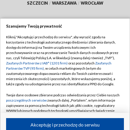
SZCZECIN
/
WARSZAWA
/
WROCŁAW
Szanujemy Twoją prywatność
Dołącz do nas:
Kliknij "Akceptuję i przechodzę do serwisu", aby wyrazić zgody na
korzystanie z technologii automatycznego śledzenia i zbierania danych,
TVP
dostęp do informacji na Twoim urządzeniu końcowym i ich
Abonament TVP
przechowywanie oraz na przetwarzanie Twoich danych osobowych przez
Regulamin TVP
nas, czyli Telewizję Polską S.A. w likwidacji (zwaną dalej również „TVP”),
Emisja w TVP
Polityka prywatności
Zaufanych Partnerów z IAB* (1201 firm)
oraz pozostałych
Zaufanych
Partnerów TVP (93 firm)
, w celach marketingowych (w tym do
Centrum informacji TVP
Moje zgody
zautomatyzowanego dopasowania reklam do Twoich zainteresowań i
mierzenia ich skuteczności) i pozostałych, które wskazujemy poniżej, a
Naziemna Telewizja Cyfrowa
Pomoc
także zgody na udostępnianie przez nas identyfikatora PPID do Google.
Sklep TVP
Biuro reklamy
Twoje dane osobowe zbierane podczas odwiedzania przez Ciebie naszych
Rada Programowa
Kontakt
poszczególnych serwisów
zwanych dalej „Portalem”, w tym informacje
zapisywane za pomocą technologii takich jak: pliki cookie, sygnalizatory
System NOS
WWW lub innych podobnych technologii umożliwiających świadczenie
dopasowanych i bezpiecznych usług, personalizację treści oraz reklam,
Informacje o nadawcy
Kanały
udostępnianie funkcji mediów społecznościowych oraz analizowanie
Akceptuję i przechodzę do serwisu
ruchu w Internecie.
Program dla prasy